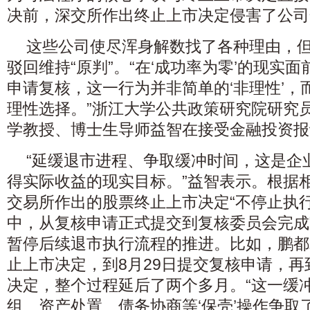
决前，深交所作出终止上市决定侵害了公司
这些公司使尽浑身解数找了各种理由，
驳回维持“原判”。“在‘成功率为零’的现实
申请复核，这一行为并非简单的‘非理性’，
理性选择。”浙江大学公共政策研究院研究
学教授、博士生导师益智在接受金融投资报
“延缓退市进程、争取缓冲时间，这是企
得实际收益的现实目标。”益智表示。根据
交易所作出的股票终止上市决定“不停止执
中，从复核申请正式提交到复核委员会完成
暂停后续退市执行流程的推进。比如，鹏都
止上市决定，到8月29日提交复核申请，再到
决定，整个过程延后了两个多月。“这一缓
组、资产处置、债务协商等‘保壳’操作争取