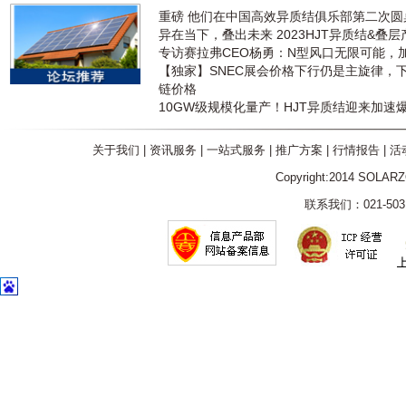
重磅 他们在中国高效异质结俱乐部第二次
异在当下，叠出未来 2023HJT异质结&叠
专访赛拉弗CEO杨勇：N型风口无限可能，
【独家】SNEC展会价格下行仍是主旋律，
链价格
10GW级规模化量产！HJT异质结迎来加速
关于我们
|
资讯服务
|
一站式服务
|
推广方案
|
行情报告
|
活
Copyright:2014 SOLAR
联系我们：021-5031