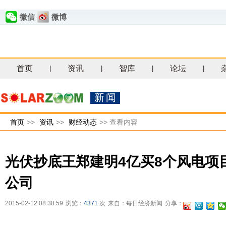
微信
微博
首页
资讯
智库
论坛
|
|
|
|
新闻
首页
>>
资讯
>>
财经动态
>>
查看内容
光伏抄底王郑建明4亿买8个风电项
公司
2015-02-12 08:38:59
浏览：
4371
次
来自：每日经济新闻
分享：