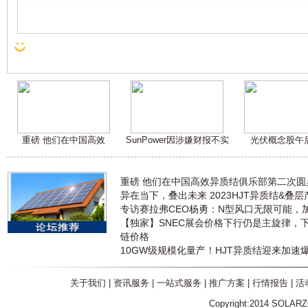
重磅 他们在中国高效
SunPower因涉嫌财报不实
光伏概念股午
重磅 他们在中国高效异质结俱乐部第二次
异在当下，叠出未来 2023HJT异质结&叠
专访赛拉弗CEO杨勇：N型风口无限可能，
【独家】SNEC展会价格下行仍是主旋律，
链价格
10GW级规模化量产！HJT异质结迎来加速
关于我们
|
资讯服务
|
一站式服务
|
推广方案
|
行情报告
|
活
Copyright:2014 SOLAR