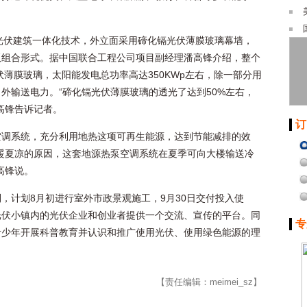
V光伏建筑一体化技术，外立面采用碲化镉光伏薄膜玻璃幕墙，
板组合形式。据中国联合工程公司项目副经理潘高锋介绍，整个
伏薄膜玻璃，太阳能发电总功率高达350KWp左右，除一部分用
外输送电力。“碲化镉光伏薄膜玻璃的透光了达到50%左右，
高锋告诉记者。
订
空调系统，充分利用地热这项可再生能源，达到节能减排的效
暖夏凉的原因，这套地源热泵空调系统在夏季可向大楼输送冷
高锋说。
，计划8月初进行室外市政景观施工，9月30日交付投入使
光伏小镇内的光伏企业和创业者提供一个交流、宣传的平台。同
专
青少年开展科普教育并认识和推广使用光伏、使用绿色能源的理
【责任编辑：meimei_sz】