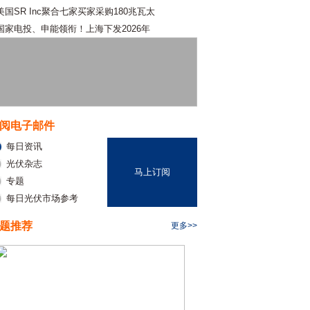
美国SR Inc聚合七家买家采购180兆瓦太
国家电投、申能领衔！上海下发2026年
阅电子邮件
每日资讯
光伏杂志
马上订阅
专题
每日光伏市场参考
题推荐
更多>>