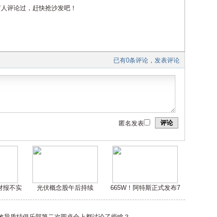
有人评论过，赶快抢沙发吧！
已有0条评论，发表评论
评论
匿名发表
嫌财报不实
光伏概念股午后持续
665W！阿特斯正式发布7
高效异质结俱乐部第二次圆桌会上都讨论了些啥？