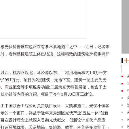
二楼光伏科普展馆也正在有条不紊地施工之中……近日，记者来
地时，看到整幢建筑主体已结顶，这幢精致的建筑轮廓初步揭开
十
以西，桃园路以北，马泾港以东。工程用地面积约1.6万平方
约9991万元。项目为2层建筑，无地下室。建筑一层主要为光
、商业配套等多项服务功能;二层为光伏科普展馆，包含了太
伏小镇等内容的介绍。项目于今年3月30日开工建设。
，由中国联合工程公司负责项目设计、采购和施工。光伏小镇客
示的一个窗口，得益于近年来秀洲区光伏产业“五位一体”创新
项目在设计理念上就深入贯彻光伏概念，创新设计光伏产品应
力打造环境优美、天蓝地绿，集旅游、教育、科普等多功能于一