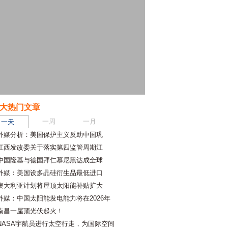
大热门文章
一周
一月
一天
外媒分析：美国保护主义反助中国巩
江西发改委关于落实第四监管周期江
中国隆基与德国拜仁慕尼黑达成全球
外媒：美国设多晶硅衍生品最低进口
澳大利亚计划将屋顶太阳能补贴扩大
外媒：中国太阳能发电能力将在2026年
南昌一屋顶光伏起火！
NASA宇航员进行太空行走，为国际空间