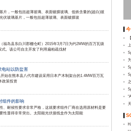
基片，一般包括超薄玻璃、表面镀膜玻璃、低铁含量的(超白)玻
光伏玻璃基片，一般包括超薄玻璃、表面镀膜玻
今
福岛县东白川郡棚仓町）2015年3月7日为约2MW的百万瓦级
愿仪式。该公司自主开发了利用扁柏疏伐材
万光伏电站以防盐害
日宣布，已开始在熊本县八代市建设采用日本产木制架台的1.4MW百万瓦
日本政策投资
“
对组件的影响
性、耐候性要求非常严格，这就要求组件厂商在选用原材料是要
要性显得非常突出。太阳能光伏接线盒作为太阳能
S
H