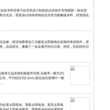
技术和等离子技术而设计制造的光伏组件专用膜胶一体化背
蚀和活化后，双面涂以特殊研制的反应性功能氟碳涂料，经热固化
边缘，惊讶地看着自己为建造太阳能电站采购回来的组件，背
色，远远望去，像极了一朵朵盛开的向日葵。然而，此刻的向日
)相变引起的体积膨胀所导致.自爆率一般为2%
m之间，平均粒径为0.2mm,硫化镍在玻璃中一般
..
为硅基太阳电池、薄膜太阳电池、新型太阳电
多晶硅太阳电池两类；薄膜电池包括硅薄膜类