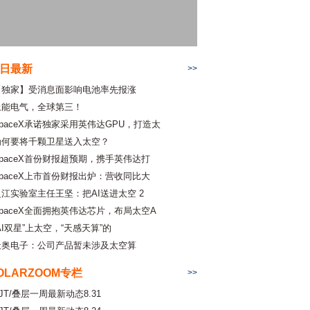
日最新
>>
【独家】受消息面影响电池率先报涨
上能电气，全球第三！
SpaceX承诺独家采用英伟达GPU，打造太
为何要将千颗卫星送入太空？
SpaceX首份财报超预期，携手英伟达打
SpaceX上市首份财报出炉：营收同比大
之江实验室主任王坚：把AI送进太空 2
SpaceX全面拥抱英伟达芯片，布局太空A
AI双星”上太空，“天感天算”的
天奥电子：公司产品暂未涉及太空算
OLARZOOM专栏
>>
JT/叠层一周最新动态8.31