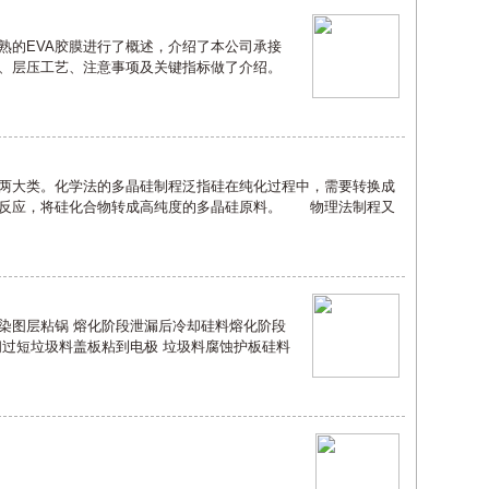
熟的EVA胶膜进行了概述，介绍了本公司承接
能、层压工艺、注意事项及关键指标做了介绍。
大类。化学法的多晶硅制程泛指硅在纯化过程中，需要转换成
原反应，将硅化合物转成高纯度的多晶硅原料。 物理法制程又
染图层粘锅 熔化阶段泄漏后冷却硅料熔化阶段
间过短垃圾料盖板粘到电极 垃圾料腐蚀护板硅料