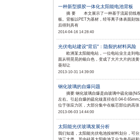
一种新型膜胶一体化太阳能电池背板
摘 要 本文展示了一种基于流延切线卷涂
板。背板以PET为基材，经等离子体表面刻
后得到具有
2014-04-16 14:28:40
光伏电站建设“背后”：隐裂的材料风险
欧洲某太阳能电站，一位电站业主走到电站
面从明晃晃的银白色，变成了大片大片的淡黄
葵却让
2013-10-31 14:39:00
钢化玻璃的自爆问题
摘要:钢化玻璃自爆是由玻璃中硫化镍(NiS
左右。引起自爆的硫化镍直径在0.04-0.65m
位于张应力区，大部分集中在板芯部位的高张 .
2013-06-03 14:44:00
太阳能光伏玻璃发展分析
我们知道，太阳能光伏电池按材料划分，可分
池三大类，其中硅基太阳电池又分为单晶硅和