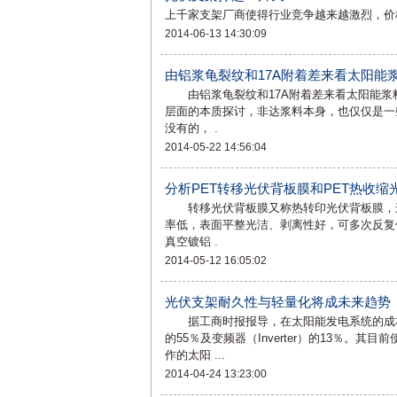
上千家支架厂商使得行业竞争越来越激烈，价
2014-06-13 14:30:09
由铝浆龟裂纹和17A附着差来看太阳能浆
由铝浆龟裂纹和17A附着差来看太阳能浆
层面的本质探讨，非达浆料本身，也仅仅是
没有的， .
2014-05-22 14:56:04
分析PET转移光伏背板膜和PET热收
转移光伏背板膜又称热转印光伏背板膜，这
率低，表面平整光洁、剥离性好，可多次反复
真空镀铝 .
2014-05-12 16:05:02
光伏支架耐久性与轻量化将成未来趋势
据工商时报报导，在太阳能发电系统的成本
的55％及变频器（Inverter）的13％
作的太阳 ...
2014-04-24 13:23:00