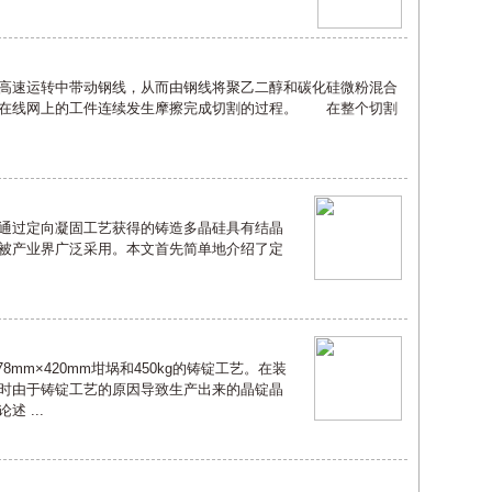
速运转中带动钢线，从而由钢线将聚乙二醇和碳化硅微粉混合
压在线网上的工件连续发生摩擦完成切割的过程。 在整个切割
过定向凝固工艺获得的铸造多晶硅具有结晶
被产业界广泛采用。本文首先简单地介绍了定
mm×420mm坩埚和450kg的铸锭工艺。在装
时由于铸锭工艺的原因导致生产出来的晶锭晶
 ...