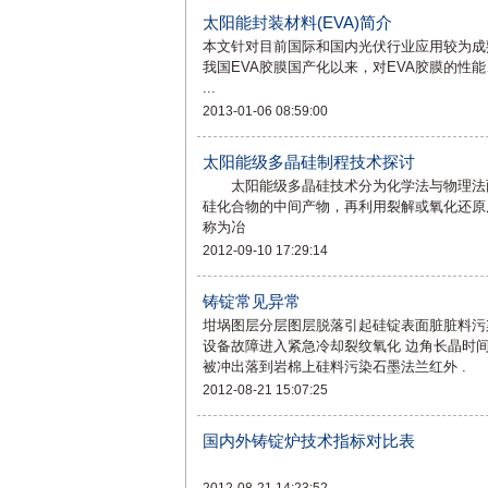
太阳能封装材料(EVA)简介
本文针对目前国际和国内光伏行业应用较为成
我国EVA胶膜国产化以来，对EVA胶膜的性
...
2013-01-06 08:59:00
太阳能级多晶硅制程技术探讨
太阳能级多晶硅技术分为化学法与物理法两
硅化合物的中间产物，再利用裂解或氧化还
称为冶
2012-09-10 17:29:14
铸锭常见异常
坩埚图层分层图层脱落引起硅锭表面脏脏料污
设备故障进入紧急冷却裂纹氧化 边角长晶时
被冲出落到岩棉上硅料污染石墨法兰红外 .
2012-08-21 15:07:25
国内外铸锭炉技术指标对比表