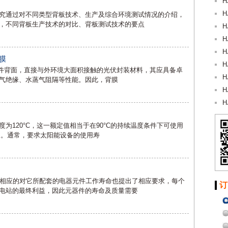
H
H
究通过对不同类型背板技术、生产及综合环境测试情况的介绍，
，不同背板生产技术的对比、背板测试技术的要点
H
H
H
膜
H
阳能组件背面，直接与外环境大面积接触的光伏封装材料，其应具备卓
H
气绝缘、水蒸气阻隔等性能。因此，背膜
H
H
为120°C，这一额定值相当于在90°C的持续温度条件下可使用
更长。通常，要求太阳能设备的使用寿
，相应的对它所配套的电器元件工作寿命也提出了相应要求，每个
订
电站的最终利益，因此元器件的寿命及质量需要