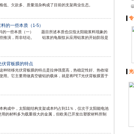
格低、欠款多、质量混杂构成了目前的支架商业生态。
专
料的一些本质（1-5）
料的一些本质（一） 题目所述本质也仅指太阳能浆料现象的
一些推演，而非结论。 铝浆的龟裂纹从应用铝浆的开始阶段是
缩光伏背板膜的特点
种转移光伏背板膜的特点是拉伸强度高，热稳定性好、热收缩
光
使用。它主要用做真空镀铝的载体，就是将PET光伏背板膜置于
构成中，太阳能结构支架成本约占到11％，仅次于太阳能电池
。其目前使用的材料多为载重很大的金属，但欧美已开发出塑胶材料所制