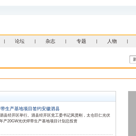
论坛
杂志
专题
人物
|
|
|
|
|
伏焊带生产基地项目签约安徽泗县
市泗县经开区举行。泗县经开区党工委书记凤贤刚，太仓巨仁光伏
年产20GW光伏焊带生产基地项目计划总投资