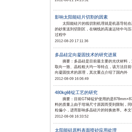
2012-08-21 14:23:52
影响太阳能硅片切割的因素
太阳能硅片的线切割机理就是机器导轮在高
的砂浆送到切割区，在钢线的高速运转中与
过程中
2012-08-20 17:11:36
多晶硅定向凝固技术的研究进展
摘要：多晶硅是目前最主要的光伏材料，通
取向一致、晶粒粗大均一等特点，该方法目前
向凝固技术的原理，其次重点介绍了国内外
2012-08-09 16:06:49
480kg铸锭工艺的研究
摘要：目前GT铸锭炉使用的是878mm×878
料的质量上由于坩埚尺寸原因而受到限制，同
粒偏小，进而影响多晶硅片的转换效率。本文论述
2012-08-08 16:33:52
太阳能硅原料表面喷砂应用处理