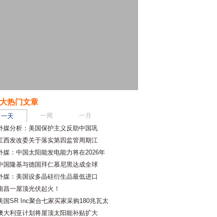
大热门文章
一周
一月
一天
外媒分析：美国保护主义反助中国巩
江西发改委关于落实第四监管周期江
外媒：中国太阳能发电能力将在2026年
中国隆基与德国拜仁慕尼黑达成全球
外媒：美国设多晶硅衍生品最低进口
南昌一屋顶光伏起火！
美国SR Inc聚合七家买家采购180兆瓦太
澳大利亚计划将屋顶太阳能补贴扩大