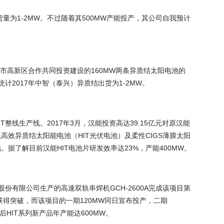
货量为1-2MW。不过随着其500MW产能投产，其公司自我预计
兴市高新区合作共同投资建设的160MW两条异质结太阳电池的
计2017年中智（泰兴）异质结出货为1-2MW。
IT整线生产线。2017年3月，汉能投资高达39.15亿元对原汉能
效异质结太阳能电池（HIT光伏电池）及柔性CIGS薄膜太阳
据了解目前汉能HIT电池片研发效率达23%，产能400MW。
备股份有限公司生产的高速双轨串焊机GCH-2600A完成该项目第
术获得突破，而该项目的一期120MW同日宣布投产，二期
后HIT系列新产品年产能达600MW。