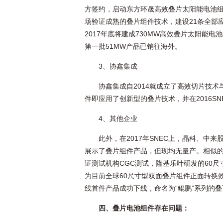
方签约，启动东方环晟高效叠片太阳能电池组件
场验证成熟的叠片组件技术，建设21条全部
2017年底将建成730MW高效叠片太阳能
第一批51MW产品已销往海外。
3、协鑫集成
协鑫集成自2014就成立了高效切片技
件即应用了创新型的叠片技术，并在2016SN
4、其他企业
此外，在2017年SNEC上，晶科、中来
展示了叠片组件产品，但现均无量产。相似的还
证测试机构CGC测试，隆基乐叶研发的60尺
为目前全球60尺寸型双面叠片组件正面转换效
线首件产品成功下线，命名为“鲲鹏”系列的
四、叠片电池组件存在问题：