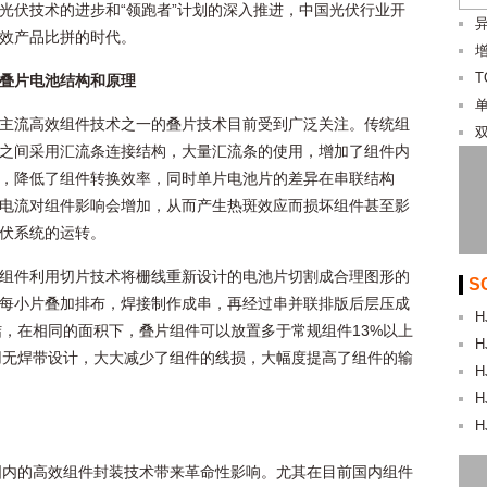
光伏技术的进步和“领跑者”计划的深入推进，中国光伏行业开
效产品比拼的时代。
T
叠片电池结构和原理
主流高效组件技术之一的叠片技术目前受到广泛关注。传统组
之间采用汇流条连接结构，大量汇流条的使用，增加了组件内
，降低了组件转换效率，同时单片电池片的差异在串联结构
电流对组件影响会增加，从而产生热斑效应而损坏组件甚至影
伏系统的运转。
组件利用切片技术将栅线重新设计的电池片切割成合理图形的
S
每小片叠加排布，焊接制作成串，再经过串并联排版后层压成
H
，在相同的面积下，叠片组件可以放置多于常规组件13%以上
H
用无焊带设计，大大减少了组件的线损，大幅度提高了组件的输
H
H
H
国内的高效组件封装技术带来革命性影响。尤其在目前国内组件