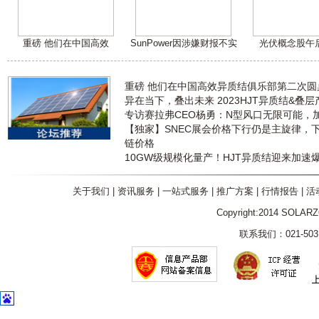
重磅 他们在中国高效
SunPower因涉嫌财报不实
光伏概念股午
重磅 他们在中国高效异质结俱乐部第二次
异在当下，叠出未来 2023HJT异质结&叠
专访赛拉弗CEO杨勇：N型风口无限可能，
【独家】SNEC展会价格下行仍是主旋律，
链价格
10GW级规模化量产！HJT异质结迎来加速
关于我们
|
资讯服务
|
一站式服务
|
推广方案
|
行情报告
|
活
Copyright:2014 SOLAR
联系我们：021-5031