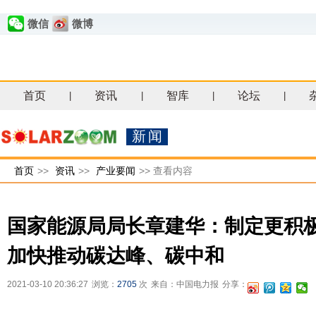
微信
微博
首页
资讯
智库
论坛
|
|
|
|
新闻
首页
>>
资讯
>>
产业要闻
>>
查看内容
国家能源局局长章建华：制定更积
加快推动碳达峰、碳中和
2021-03-10 20:36:27
浏览：
2705
次
来自：中国电力报
分享：