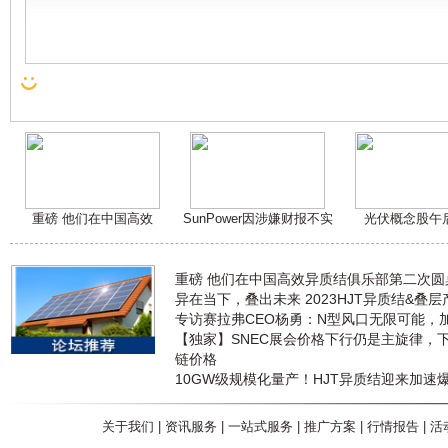
重磅 他们在中国高效
SunPower因涉嫌财报不实
光伏概念股午
重磅 他们在中国高效异质结俱乐部第二次
异在当下，叠出未来 2023HJT异质结&叠
专访赛拉弗CEO杨勇：N型风口无限可能，
【独家】SNEC展会价格下行仍是主旋律，
链价格
10GW级规模化量产！HJT异质结迎来加速
关于我们
|
资讯服务
|
一站式服务
|
推广方案
|
行情报告
|
活