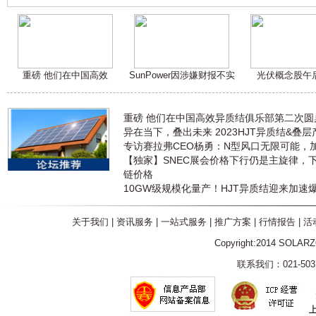
重磅 他们在中国高效
SunPower因涉嫌财报不实
光伏概念股午
重磅 他们在中国高效异质结俱乐部第二次
异在当下，叠出未来 2023HJT异质结&叠
专访赛拉弗CEO杨勇：N型风口无限可能，
【独家】SNEC展会价格下行仍是主旋律，
链价格
10GW级规模化量产！HJT异质结迎来加速
关于我们
|
资讯服务
|
一站式服务
|
推广方案
|
行情报告
|
活
Copyright:2014 SOLAR
联系我们：021-5031