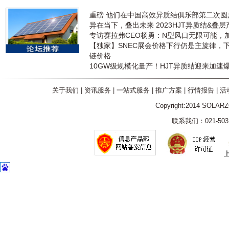
重磅 他们在中国高效异质结俱乐部第二次
异在当下，叠出未来 2023HJT异质结&叠
专访赛拉弗CEO杨勇：N型风口无限可能，
【独家】SNEC展会价格下行仍是主旋律，
链价格
10GW级规模化量产！HJT异质结迎来加速
关于我们
|
资讯服务
|
一站式服务
|
推广方案
|
行情报告
|
活
Copyright:2014 SOLAR
联系我们：021-5031