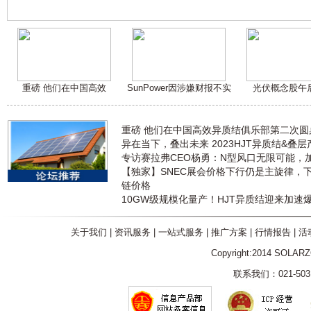
重磅 他们在中国高效
SunPower因涉嫌财报不实
光伏概念股午
重磅 他们在中国高效异质结俱乐部第二次
异在当下，叠出未来 2023HJT异质结&叠
专访赛拉弗CEO杨勇：N型风口无限可能，
【独家】SNEC展会价格下行仍是主旋律，
链价格
10GW级规模化量产！HJT异质结迎来加速
关于我们
|
资讯服务
|
一站式服务
|
推广方案
|
行情报告
|
活
Copyright:2014 SOLAR
联系我们：021-5031