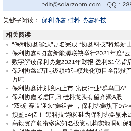
edit@solarzoom.com，QQ：28
关键字阅读：
保利协鑫
硅料
协鑫科技
相关阅读
“保利协鑫能源”更名完成 “协鑫科技”将焕新
保利协鑫&协鑫新能源联袂举行2021年度“云
数字解读保利协鑫2021年财报 盈利51亿
保利协鑫2万吨级颗粒硅模块化项目全部投产
万吨
保利协鑫计划境内上市 光伏行业“群鸟回A”
保利协鑫考虑回归 硅料龙头有望齐聚A股
“双碳”赛道迎来“鑫组合”，保利协鑫旗下9企
预盈54亿！“黑科技”颗粒硅为保利协鑫赢来2
高毅资产领衔多家知名投资机构实地调研保利