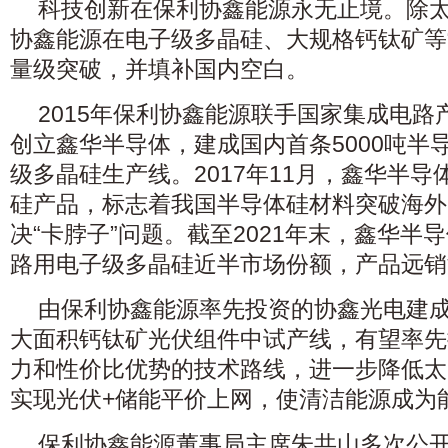
科技创新在保利协鑫能源永无止境。除
协鑫能源在电子级多晶硅、大规格钙钛矿等
量级突破，并填补国内空白。
2015年保利协鑫能源联手国家集成电
创立鑫华半导体，建成国内首条5000吨半
级多晶硅生产线。2017年11月，鑫华半
硅产品，标志着我国半导体硅材料突破海外
决“卡脖子”问题。截至2021年末，鑫华半
路用电子级多晶硅近半市场份额，产品远销
由保利协鑫能源率先投资的协鑫光电建成
大面积钙钛矿光伏组件中试产线，有望率先
力和性价比优势的技术路线，进一步降低太
实现光伏+储能平价上网，使清洁能源成为
保利协鑫能源董事局主席朱共山多次公开