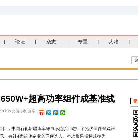
论坛
杂志
专题
人物
|
|
|
|
|
650W+超高功率组件成基准线
更
RZOOM光储亿家
分享：
23日，中国石化新疆库车绿氢示范项目进行了光伏组件采购评
示，共计4家组件企业入围候选人。本次集采招标规模为