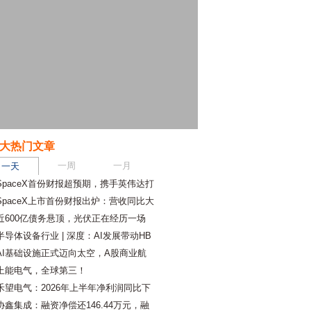
大热门文章
一周
一月
一天
SpaceX首份财报超预期，携手英伟达打
SpaceX上市首份财报出炉：营收同比大
近600亿债务悬顶，光伏正在经历一场
半导体设备行业 | 深度：AI发展带动HB
AI基础设施正式迈向太空，A股商业航
上能电气，全球第三！
禾望电气：2026年上半年净利润同比下
协鑫集成：融资净偿还146.44万元，融