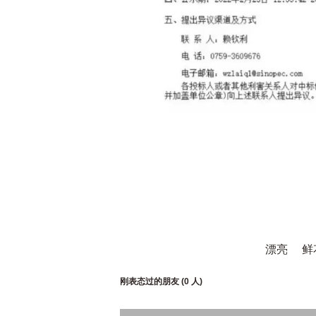
漂亮
鲜
刚表态过的朋友 (
0 人
)