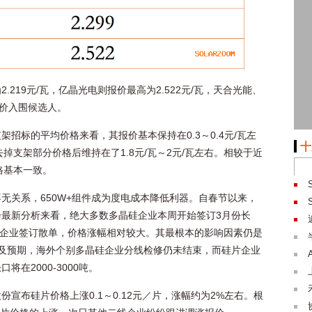
219元/瓦，亿晶光电则报价最高为2.522元/瓦，天合光能、
报价入围候选人。
招标的平均价格来看，其报价基本保持在0.3～0.4元/瓦左
十
掉支架部分价格后维持在了1.8元/瓦～2元/瓦左右。相较于近
格基本一致。
无关系，650W+组件成为度电成本降低利器。自春节以来，
最新分析来看，绝大多数多晶硅企业本周开始签订3月份长
部分企业签订散单，价格涨幅相对较大。其最根本的影响因素仍是
及预期，海外个别多晶硅企业分线检修仍未结束，而硅片企业
在2000-3000吨。
宣布硅片价格上涨0.1～0.12元／片，涨幅约为2%左右。根