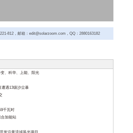
-812，邮箱：edit@solarzoom.com，QQ：2880163182
特变、科华、上能、阳光
目遭遇13级沙尘暴
交
69千瓦时
综合加能站
入开发沿黄流域风光项目