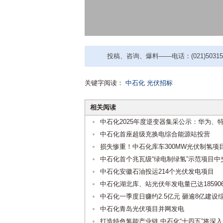
投稿、咨询、爆料——电话：(021)50315221
关键字阅读：
中石化
光伏招标
相关阅读
中石化2025年度逆变器集采公示：华为、
中石化首座超级充换电综合能源站投营
损失惨重！中石化库车300MW光伏制氢项
中石化首个兆瓦级“绿电制绿氢”示范项目中
中石化安徽石油投运214个光伏发电项目
中石化湖北库、站光伏年发电量已达18590
中石化一季度日赚约2.5亿元 砸逾8亿建设
中石化青岛光伏项目并网发电
打造特色氢能产业链 中石化“十四五”将深