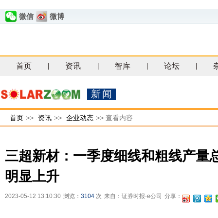
微信
微博
首页
资讯
智库
论坛
|
|
|
|
新闻
首页
>>
资讯
>>
企业动态
>>
查看内容
三超新材：一季度细线和粗线产量
明显上升
2023-05-12 13:10:30
浏览：
3104
次
来自：证券时报·e公司
分享：