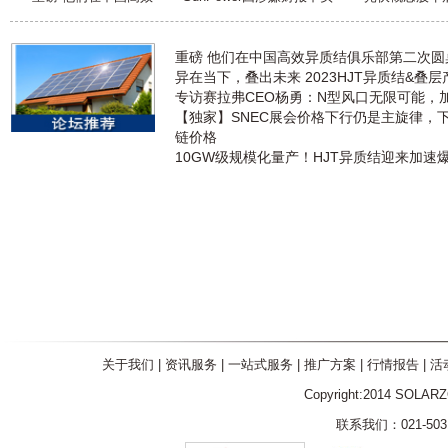
重磅 他们在中国高效异质结俱乐部第二次
异在当下，叠出未来 2023HJT异质结&叠
专访赛拉弗CEO杨勇：N型风口无限可能，
【独家】SNEC展会价格下行仍是主旋律，
链价格
10GW级规模化量产！HJT异质结迎来加速
关于我们
|
资讯服务
|
一站式服务
|
推广方案
|
行情报告
|
活
Copyright:2014 SOLAR
联系我们：021-5031