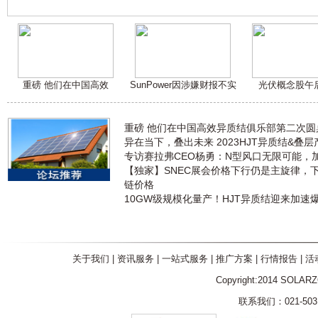
重磅 他们在中国高效
SunPower因涉嫌财报不实
光伏概念股午
重磅 他们在中国高效异质结俱乐部第二次
异在当下，叠出未来 2023HJT异质结&叠
专访赛拉弗CEO杨勇：N型风口无限可能，
【独家】SNEC展会价格下行仍是主旋律，
链价格
10GW级规模化量产！HJT异质结迎来加速
关于我们
|
资讯服务
|
一站式服务
|
推广方案
|
行情报告
|
活
Copyright:2014 SOLAR
联系我们：021-5031