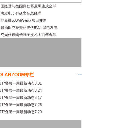
中国隆基与德国拜仁慕尼黑达成全球
大唐发电：孙延文任总经理
华能新疆500MW光伏项目并网
新疆油田克拉美丽光伏电站 绿电发电
攻克光伏玻璃卡脖子技术！百年金晶
OLARZOOM专栏
>>
JT/叠层一周最新动态8.31
JT/叠层一周最新动态8.24
JT/叠层一周最新动态8.17
JT/叠层一周最新动态7.26
JT/叠层一周最新动态7.20