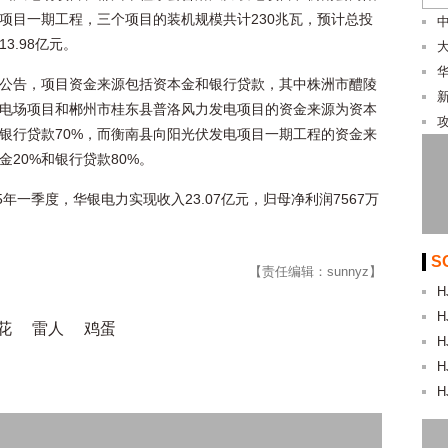
项目一期工程，三个项目的装机规模共计230兆瓦，预计总投
3.98亿元。
公告，项目资金来源包括资本金和银行贷款，其中株洲市醴陵
电场项目和郴州市桂东县普洛风力发电项目的资金来源为资本
和银行贷款70%，而衡南县向阳光伏发电项目一期工程的资金来
金20%和银行贷款80%。
25年一季度，华银电力实现收入23.07亿元，归母净利润7567万
S
【责任编辑：sunnyz】
H
H
花
雷人
鸡蛋
H
H
H