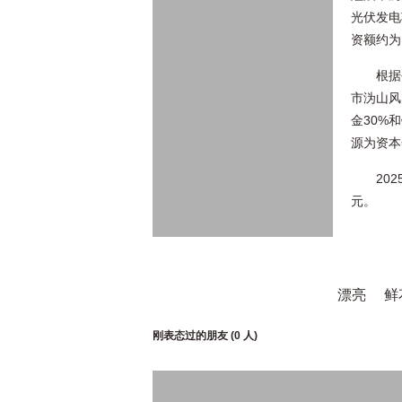
光伏发电
资额约为1
根据
市沩山风
金30%
源为资本
20
元。
漂亮
鲜
刚表态过的朋友 (
0 人
)