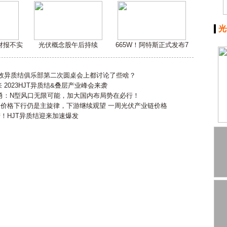
光
嫌财报不实
光伏概念股午后持续
665W！阿特斯正式发布7
高效异质结俱乐部第二次圆桌会上都讨论了些啥？
2023HJT异质结&叠层产业峰会来袭
勇：N型风口无限可能，加大国内布局势在必行！
会价格下行仍是主旋律，下游继续观望 一周光伏产业链价格
产！HJT异质结迎来加速爆发