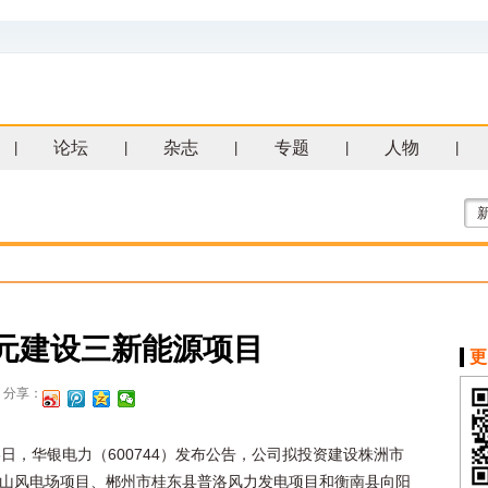
论坛
杂志
专题
人物
|
|
|
|
|
亿元建设三新能源项目
更
分享：
6日，华银电力（600744）发布公告，公司拟投资建设株洲市
山风电场项目、郴州市桂东县普洛风力发电项目和衡南县向阳