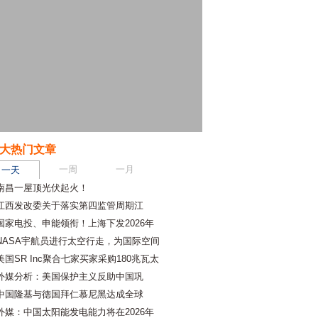
大热门文章
一周
一月
一天
南昌一屋顶光伏起火！
江西发改委关于落实第四监管周期江
国家电投、申能领衔！上海下发2026年
NASA宇航员进行太空行走，为国际空间
美国SR Inc聚合七家买家采购180兆瓦太
外媒分析：美国保护主义反助中国巩
中国隆基与德国拜仁慕尼黑达成全球
外媒：中国太阳能发电能力将在2026年