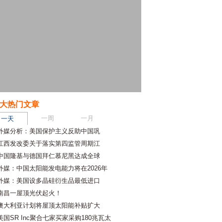
大热门文章
一周
一月
一天
外媒分析：美国保护主义反助中国巩
江西发改委关于落实第四监管周期江
中国隆基与德国拜仁慕尼黑达成全球
外媒：中国太阳能发电能力将在2026年
外媒：美国设多晶硅衍生品最低进口
南昌一屋顶光伏起火！
澳大利亚计划将屋顶太阳能补贴扩大
美国SR Inc聚合七家买家采购180兆瓦太