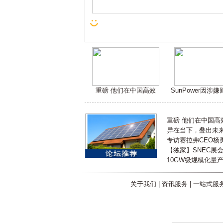
重磅 他们在中国高效
SunPower因涉
重磅 他们在中国
异在当下，叠出未来 
专访赛拉弗CEO杨
【独家】SNEC展
10GW级规模化量
关于我们
|
资讯服务
|
一站式服