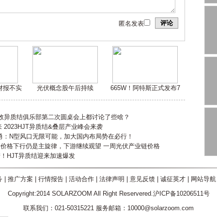
评论
匿名发表
嫌财报不实
光伏概念股午后持续
665W！阿特斯正式发布7
高效异质结俱乐部第二次圆桌会上都讨论了些啥？
2023HJT异质结&叠层产业峰会来袭
勇：N型风口无限可能，加大国内布局势在必行！
会价格下行仍是主旋律，下游继续观望 一周光伏产业链价格
产！HJT异质结迎来加速爆发
务
|
推广方案
|
行情报告
|
活动合作
|
法律声明
|
意见反馈
|
诚征英才
|
网站导航
Copyright:2014 SOLARZOOM All Right Reservered.沪ICP备10206511号
联系我们：021-50315221 服务邮箱：10000@solarzoom.com