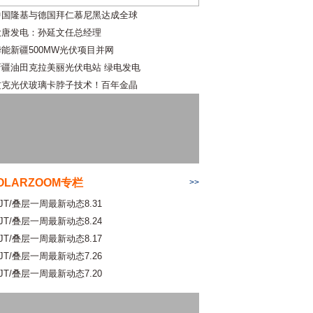
中国隆基与德国拜仁慕尼黑达成全球
大唐发电：孙延文任总经理
华能新疆500MW光伏项目并网
新疆油田克拉美丽光伏电站 绿电发电
攻克光伏玻璃卡脖子技术！百年金晶
OLARZOOM专栏
>>
JT/叠层一周最新动态8.31
JT/叠层一周最新动态8.24
JT/叠层一周最新动态8.17
JT/叠层一周最新动态7.26
JT/叠层一周最新动态7.20