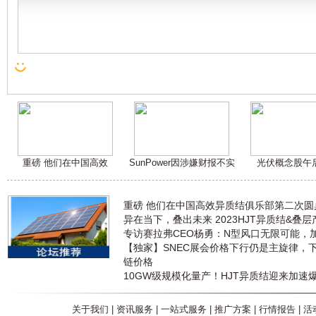
重磅 他们在中国高效
SunPower因涉嫌财报不实
光伏概念股午
重磅 他们在中国高效异质结俱乐部第二次
异在当下，叠出未来 2023HJT异质结&叠
专访赛拉弗CEO杨勇：N型风口无限可能，
【独家】SNEC展会价格下行仍是主旋律，
链价格
10GW级规模化量产！HJT异质结迎来加速
关于我们
|
资讯服务
|
一站式服务
|
推广方案
|
行情报告
|
活