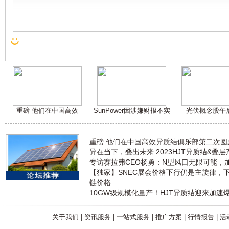
重磅 他们在中国高效
SunPower因涉嫌财报不实
光伏概念股午
重磅 他们在中国高效异质结俱乐部第二次
异在当下，叠出未来 2023HJT异质结&叠
专访赛拉弗CEO杨勇：N型风口无限可能，
【独家】SNEC展会价格下行仍是主旋律，
链价格
10GW级规模化量产！HJT异质结迎来加速
关于我们
|
资讯服务
|
一站式服务
|
推广方案
|
行情报告
|
活