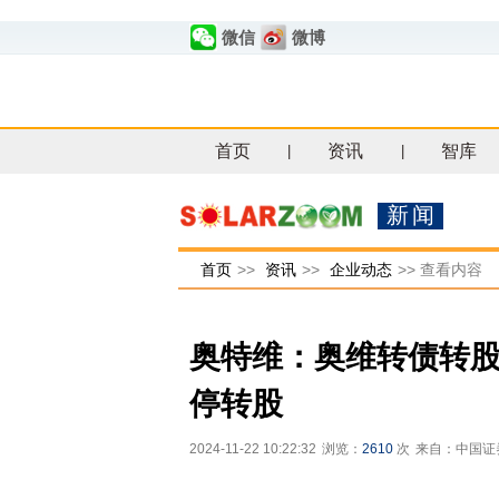
微信
微博
首页
资讯
智库
|
|
新闻
首页
>>
资讯
>>
企业动态
>>
查看内容
奥特维：奥维转债转股价
停转股
2024-11-22 10:22:32
浏览：
2610
次
来自：中国证