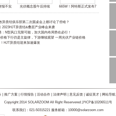
嫌财报不实
光伏概念股午后持续
665W！阿特斯正式发布7
高效异质结俱乐部第二次圆桌会上都讨论了些啥？
2023HJT异质结&叠层产业峰会来袭
勇：N型风口无限可能，加大国内布局势在必行！
会价格下行仍是主旋律，下游继续观望 一周光伏产业链价格
产！HJT异质结迎来加速爆发
务
|
推广方案
|
行情报告
|
活动合作
|
法律声明
|
意见反馈
|
诚征英才
|
网站导航
Copyright:2014 SOLARZOOM All Right Reservered.沪ICP备10206511号
联系我们：021-50315221 服务邮箱：10000@solarzoom.com