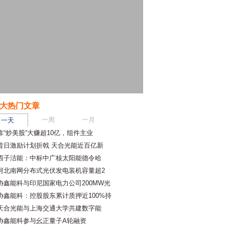
大热门文章
一周
一月
一天
靠“炒美股”大赚超10亿，组件主业
昔日激励计划折戟 天合光能近百亿新
西子洁能：中标中广核太阳能德令哈
河北南网分布式光伏发电装机容量超2
协鑫能科与印尼国家电力公司200MW光
协鑫能科：控股股东累计质押近100%持
天合光能与上海交通大学共建数字能
协鑫能科参与幺正量子A轮融资