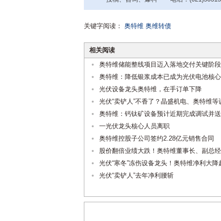
关键字阅读：
奥特维
奥维转债
相关阅读
奥特维储能整线项目迈入落地交付关键阶段
奥特维：降低银浆成本已成为光伏电池核心
光伏设备龙头奥特维，在手订单下降
光伏“卖铲人”不香了？晶盛机电、奥特维
奥特维：钙钛矿设备预计近期完成调试并送
一光伏龙头核心人员离职
奥特维控股子公司签约2.28亿元销售合同
股价翻倍业绩大跌！奥特维董事长、副总经
光伏“寒冬”冻伤设备龙头！奥特维净利大降
光伏“卖铲人”去年净利腰斩