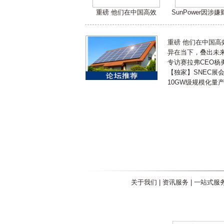
重磅 他们在中国高效
SunPower因涉
重磅 他们在中国
异在当下，叠出未来 
专访赛拉弗CEO杨
【独家】SNEC展
10GW级规模化量
关于我们
|
资讯服务
|
一站式服