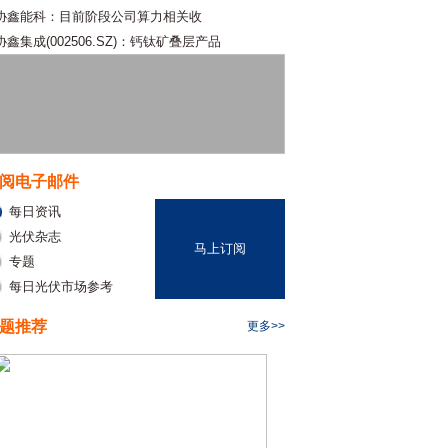
协鑫能科：目前阶段公司算力相关收
协鑫集成(002506.SZ)：钙钛矿叠层产品
阅电子邮件
每日资讯
光伏杂志
马上订阅
专题
每日光伏市场参考
题推荐
更多>>