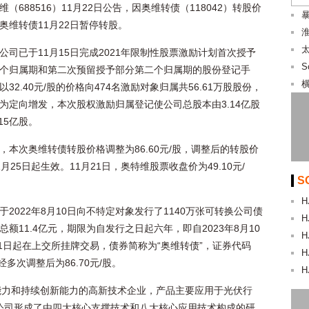
维（688516）11月22日公告，因奥维转债（118042）转股价
暴
奥维转债11月22日暂停转股。
公司已于11月15日完成2021年限制性股票激励计划首次授予
S
个归属期和第二次预留授予部分第二个归属期的股份登记手
以32.40元/股的价格向474名激励对象归属共56.61万股股份，
为定向增发，本次股权激励归属登记使公司总股本由3.14亿股
15亿股。
，本次奥维转债转股价格调整为86.60元/股，调整后的转股价
1月25日起生效。11月21日，奥特维股票收盘价为49.10元/
S
H
于2022年8月10日向不特定对象发行了1140万张可转换公司债
H
总额11.4亿元，期限为自发行之日起六年，即自2023年8月10
H
年9月1日起在上交所挂牌交易，债券简称为“奥维转债”，证券代码
H
，经多次调整后为86.70元/股。
H
能力和持续创新能力的高新技术企业，产品主要应用于光伏行
公司形成了由四大核心支撑技术和八大核心应用技术构成的研