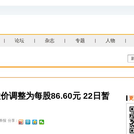
论坛
杂志
专题
人物
|
|
|
|
|
调整为每股86.60元 22日暂
更
券报
分享：