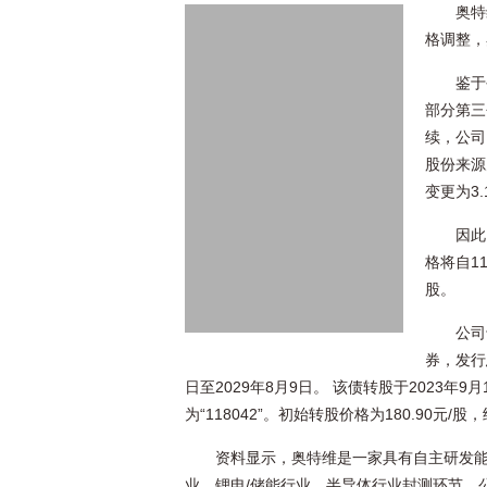
奥特
格调整，
鉴于
部分第三
续，公司
股份来源
变更为3.
因此
格将自1
股。
公司
券，发行
日至2029年8月9日。 该债转股于2023
为“118042”。初始转股价格为180.90元/股
资料显示，奥特维是一家具有自主研发
业、锂电/储能行业、半导体行业封测环节。