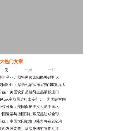
大热门文章
一周
一月
一天
澳大利亚计划将屋顶太阳能补贴扩大
美国SR Inc聚合七家买家采购180兆瓦太
外媒：美国设多晶硅衍生品最低进口
NASA宇航员进行太空行走，为国际空间
外媒分析：美国保护主义反助中国巩
中国隆基与德国拜仁慕尼黑达成全球
外媒：中国太阳能发电能力将在2026年
江西发改委关于落实第四监管周期江