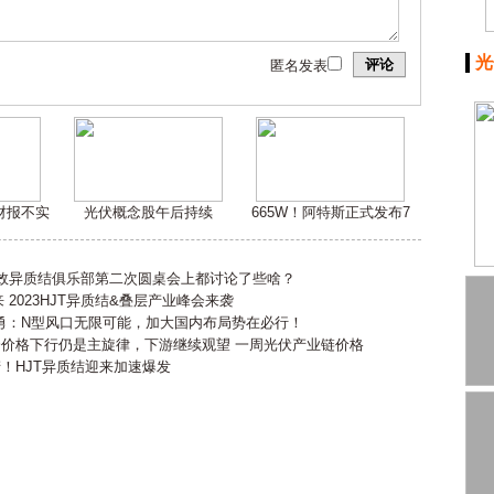
光
评论
匿名发表
嫌财报不实
光伏概念股午后持续
665W！阿特斯正式发布7
高效异质结俱乐部第二次圆桌会上都讨论了些啥？
2023HJT异质结&叠层产业峰会来袭
勇：N型风口无限可能，加大国内布局势在必行！
会价格下行仍是主旋律，下游继续观望 一周光伏产业链价格
产！HJT异质结迎来加速爆发