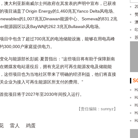
，澳大利亚新南威尔士州政府在其发表的声明中宣布，已获准
2
目涵盖了Origin Energy的1,460兆瓦Yanco Delta风电场、
Renewables的1,007兆瓦Dinawan能源中心、Someva的831.2兆
inger能源园区以及BayWA的262.3兆瓦Bullawah风电场。
项目中包含了超过700兆瓦的电池储能设施，能够在用电高峰
约300,000户家庭提供电力。
变化与能源部长彭妮·夏普指出：“这些项目将有助于保障新南
在燃煤发电站退役后，拥有充足的可再生能源发电及储能能
，这些项目也为当地社区带来了明确的经济利益，他们将直接
S
关企业为接入可再生能源区所支付的费用。”
H
首批项目将于2027年至2030年间投入运行。
H
H
【责任编辑：sunnyz】
H
H
花
雷人
鸡蛋