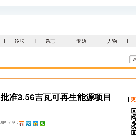
论坛
杂志
专题
人物
|
|
|
|
|
批准3.56吉瓦可再生能源项目
更
源网
分享：