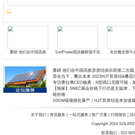
重磅 他们在中国高效
SunPower因涉嫌财报不实
光伏概念股午
重磅 他们在中国高效异质结俱乐部第二次
异在当下，叠出未来 2023HJT异质结&叠
专访赛拉弗CEO杨勇：N型风口无限可能，
【独家】SNEC展会价格下行仍是主旋律，
链价格
10GW级规模化量产！HJT异质结迎来加速
关于我们
|
资讯服务
|
一站式服务
|
推广方案
|
行情报告
|
活
Copyright:2014 SOLAR
联系我们：021-5031