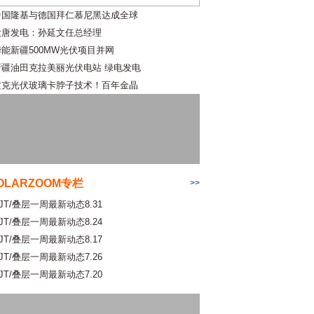
中国隆基与德国拜仁慕尼黑达成全球
大唐发电：孙延文任总经理
华能新疆500MW光伏项目并网
新疆油田克拉美丽光伏电站 绿电发电
攻克光伏玻璃卡脖子技术！百年金晶
OLARZOOM专栏
>>
JT/叠层一周最新动态8.31
JT/叠层一周最新动态8.24
JT/叠层一周最新动态8.17
JT/叠层一周最新动态7.26
JT/叠层一周最新动态7.20