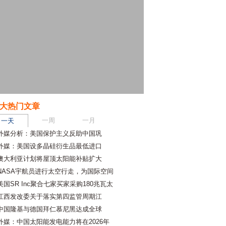
大热门文章
一周
一月
一天
外媒分析：美国保护主义反助中国巩
外媒：美国设多晶硅衍生品最低进口
澳大利亚计划将屋顶太阳能补贴扩大
NASA宇航员进行太空行走，为国际空间
美国SR Inc聚合七家买家采购180兆瓦太
江西发改委关于落实第四监管周期江
中国隆基与德国拜仁慕尼黑达成全球
外媒：中国太阳能发电能力将在2026年