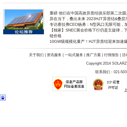
重磅 他们在中国高效异质结俱乐部第二次
异在当下，叠出未来 2023HJT异质结&叠
专访赛拉弗CEO杨勇：N型风口无限可能，
【独家】SNEC展会价格下行仍是主旋律，
链价格
10GW级规模化量产！HJT异质结迎来加速
关于我们
|
资讯服务
|
一站式服务
|
推广方案
|
行情报告
|
活
Copyright:2014 SOLAR
联系我们：021-5031