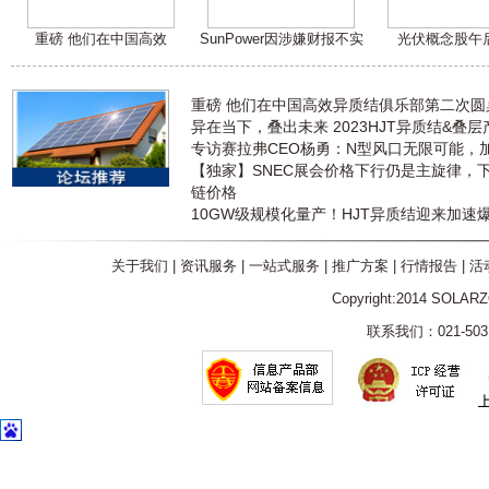
重磅 他们在中国高效
SunPower因涉嫌财报不实
光伏概念股午
重磅 他们在中国高效异质结俱乐部第二次
异在当下，叠出未来 2023HJT异质结&叠
专访赛拉弗CEO杨勇：N型风口无限可能，
【独家】SNEC展会价格下行仍是主旋律，
链价格
10GW级规模化量产！HJT异质结迎来加速
关于我们
|
资讯服务
|
一站式服务
|
推广方案
|
行情报告
|
活
Copyright:2014 SOLAR
联系我们：021-5031