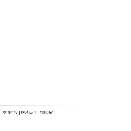
|
友情链接
|
联系我们
|
网站动态