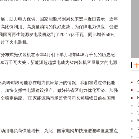
发展，助力电力保供。国家能源局副局长宋宏坤近日表示，近年
、高比例利用、高质量消纳的良好态势，为保障电力供应、促进
国可再生能源发电装机达到了20.17亿千瓦，同比增长58%;
超过了火电装机。
分布式光伏装机在今年4月创下单月增加446万千瓦的历史纪
000万千瓦大关，新能源超越煤电成为省内装机容量最大的电源
十
区高峰时段可能存在电力供应紧张的情况。我们将通过强化能
力、加快支撑性电源建设投产、做好跨省区电力优化互济、加强
全稳定供应。”国家能源局市场监管司司长郝瑞锋日前在国新
带动用电负荷快速增长，为此，国家电网加快推进迎峰度夏重点