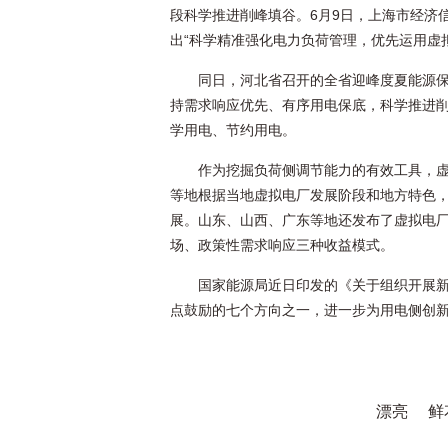
段科学推进削峰填谷。6月9日，上海市经济
出“科学精准强化电力负荷管理，优先运用虚
同日，河北省召开的全省迎峰度夏能源
持需求响应优先、有序用电保底，科学推进
学用电、节约用电。
作为挖掘负荷侧调节能力的有效工具，
等地根据当地虚拟电厂发展阶段和地方特色
展。山东、山西、广东等地还发布了虚拟电
场、政策性需求响应三种收益模式。
国家能源局近日印发的《关于组织开展
点鼓励的七个方向之一，进一步为用电侧创
漂亮
鲜