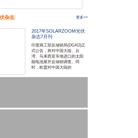
伏杂志
更多>>
2017年SOLARZOOM光伏
杂志7月刊
印度商工部反倾销局(DGAD)正
式公告，将对中国大陆、台
湾、马来西亚等地进口的太阳
能电池展开反倾销调查。同
时，欧盟对中国大陆的