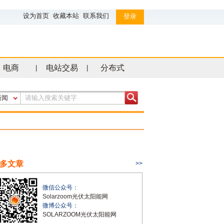
设为首页
收藏本站
联系我们
登录
电商
电站交易
分布式
|
|
新闻
多文章
>>
微信公众号：
Solarzoom光伏太阳能网
微博公众号：
SOLARZOOM光伏太阳能网