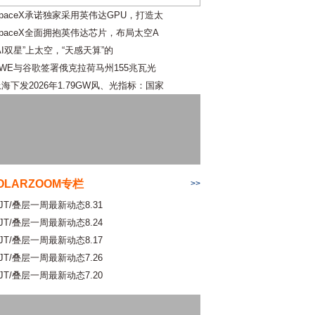
SpaceX承诺独家采用英伟达GPU，打造太
SpaceX全面拥抱英伟达芯片，布局太空A
AI双星”上太空，“天感天算”的
RWE与谷歌签署俄克拉荷马州155兆瓦光
海下发2026年1.79GW风、光指标：国家
OLARZOOM专栏
>>
JT/叠层一周最新动态8.31
JT/叠层一周最新动态8.24
JT/叠层一周最新动态8.17
JT/叠层一周最新动态7.26
JT/叠层一周最新动态7.20