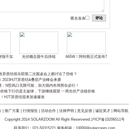
评论
匿名发表
嫌财报不实
光伏概念股午后持续
665W！阿特斯正式发布7
高效异质结俱乐部第二次圆桌会上都讨论了些啥？
2023HJT异质结&叠层产业峰会来袭
勇：N型风口无限可能，加大国内布局势在必行！
会价格下行仍是主旋律，下游继续观望 一周光伏产业链价格
产！HJT异质结迎来加速爆发
务
|
推广方案
|
行情报告
|
活动合作
|
法律声明
|
意见反馈
|
诚征英才
|
网站导航
Copyright:2014 SOLARZOOM All Right Reservered.沪ICP备10206511号
联系我们：021-50315221 服务邮箱：10000@solarzoom.com