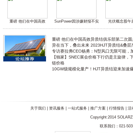
重磅 他们在中国高效
SunPower因涉嫌财报不实
光伏概念股午
重磅 他们在中国高效异质结俱乐部第二次
异在当下，叠出未来 2023HJT异质结&叠
专访赛拉弗CEO杨勇：N型风口无限可能，
【独家】SNEC展会价格下行仍是主旋律，
链价格
10GW级规模化量产！HJT异质结迎来加速
关于我们
|
资讯服务
|
一站式服务
|
推广方案
|
行情报告
|
活
Copyright:2014 SOLAR
联系我们：021-5031