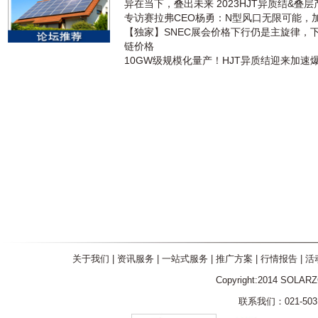
异在当下，叠出未来 2023HJT异质结&叠
专访赛拉弗CEO杨勇：N型风口无限可能，
【独家】SNEC展会价格下行仍是主旋律，
链价格
10GW级规模化量产！HJT异质结迎来加速
关于我们
|
资讯服务
|
一站式服务
|
推广方案
|
行情报告
|
活
Copyright:2014 SOLAR
联系我们：021-5031