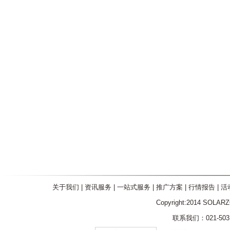
关于我们
|
资讯服务
|
一站式服务
|
推广方案
|
行情报告
|
活
Copyright:2014 SOLAR
联系我们：021-5031