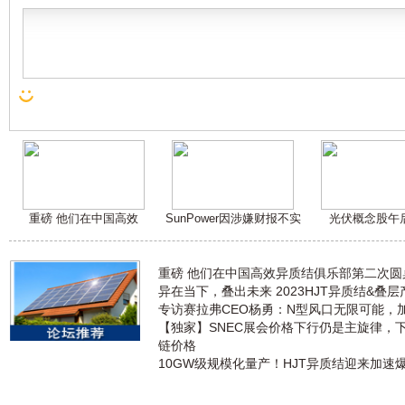
重磅 他们在中国高效
SunPower因涉嫌财报不实
光伏概念股午
重磅 他们在中国高效异质结俱乐部第二次
异在当下，叠出未来 2023HJT异质结&叠
专访赛拉弗CEO杨勇：N型风口无限可能，
【独家】SNEC展会价格下行仍是主旋律，
链价格
10GW级规模化量产！HJT异质结迎来加速