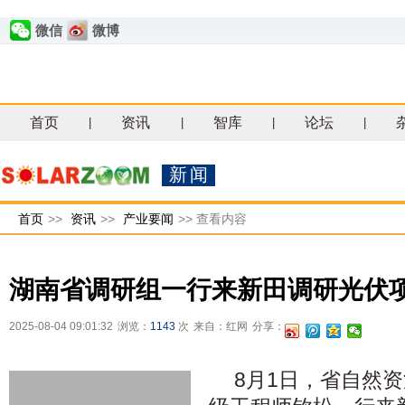
微信
微博
首页
资讯
智库
论坛
|
|
|
|
新闻
首页
>>
资讯
>>
产业要闻
>>
查看内容
湖南省调研组一行来新田调研光伏
2025-08-04 09:01:32
浏览：
1143
次
来自：红网
分享：
8月1日，省自然