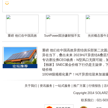
重磅 他们在中国高效
SunPower因涉嫌财报不实
光伏概念股午
重磅 他们在中国高效异质结俱乐部第二次
异在当下，叠出未来 2023HJT异质结&叠
专访赛拉弗CEO杨勇：N型风口无限可能，
【独家】SNEC展会价格下行仍是主旋律，
链价格
10GW级规模化量产！HJT异质结迎来加速
关于我们
|
资讯服务
|
一站式服务
|
推广方案
|
行情报告
|
活
Copyright:2014 SOLAR
联系我们：021-5031