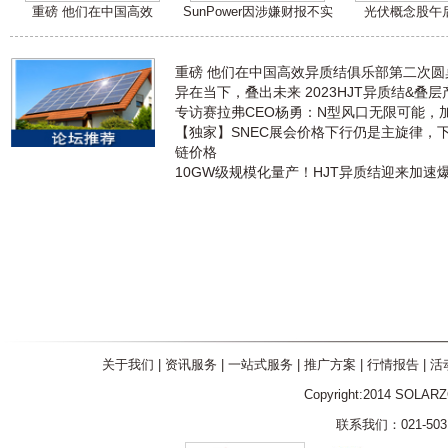
重磅 他们在中国高效
SunPower因涉嫌财报不实
光伏概念股午
重磅 他们在中国高效异质结俱乐部第二次
异在当下，叠出未来 2023HJT异质结&叠
专访赛拉弗CEO杨勇：N型风口无限可能，
【独家】SNEC展会价格下行仍是主旋律，
链价格
10GW级规模化量产！HJT异质结迎来加速
关于我们
|
资讯服务
|
一站式服务
|
推广方案
|
行情报告
|
活
Copyright:2014 SOLAR
联系我们：021-5031