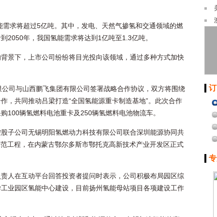
氢能需求将超过5亿吨。其中，发电、天然气掺氢和交通领域的燃
2050年，我国氢能需求将达到1亿吨至1.3亿吨。
的背景下，上市公司纷纷将目光投向该领域，通过多种方式加快
订
限公司与山西鹏飞集团有限公司签署战略合作协议，双方将围绕
作，共同推动吕梁打造“全国氢能源重卡制造基地”。此次合作
100辆氢燃料电池重卡及250辆氢燃料电池物流车。
控股子公司无锡明阳氢燃动力科技有限公司联合深圳能源协同共
示范工程，在内蒙古鄂尔多斯市鄂托克高新技术产业开发区正式
专
负责人在互动平台回答投资者提问时表示，公司积极布局园区综
学工业园区氢能中心建设，目前扬州氢能母站项目各项建设工作