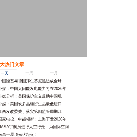
大热门文章
一周
一月
一天
中国隆基与德国拜仁慕尼黑达成全球
外媒：中国太阳能发电能力将在2026年
外媒分析：美国保护主义反助中国巩
外媒：美国设多晶硅衍生品最低进口
江西发改委关于落实第四监管周期江
国家电投、申能领衔！上海下发2026年
NASA宇航员进行太空行走，为国际空间
南昌一屋顶光伏起火！