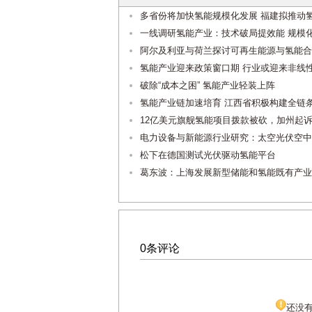
多省份将加快氢能规模化发展 福建拟推动
一线调研氢能产业：技术破局提效能 规模
阿尔及利亚与荷兰探讨可再生能源与氢能合
氢能产业迎来政策窗口期 行业或迎来非线
破除“成本之困” 氢能产业轻装上阵
氢能产业链加速培育 江西省积极构建全链
12亿美元旗舰氢能项目拨款被砍，加州起
电力设备与新能源行业研究：太空光伏空中
松下在德国测试光伏驱动氢能平台
葛东波：上海发展新型储能和氢能既有产业
0条评论
还没