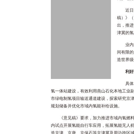
近日
稿）》（
出，推进
津冀的氢
业内
间有限的
造世界级
利好
具体
氢一体站建设，有效利用燕山石化本地工业
市绿电制氢项目输送通道建设，探索研究京
规划储备并优化市域内氢能补给设施。
《意见稿》要求，加力推进市域内氢燃
内试点开展氢能自行车应用，拓展氢能无人
造京津、京唐、京保石等京津冀及周边跨区