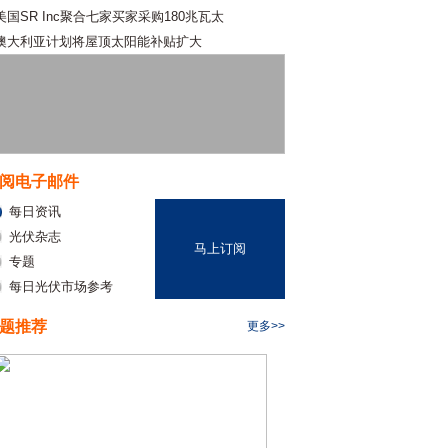
美国SR Inc聚合七家买家采购180兆瓦太
澳大利亚计划将屋顶太阳能补贴扩大
阅电子邮件
每日资讯
光伏杂志
马上订阅
专题
每日光伏市场参考
题推荐
更多>>