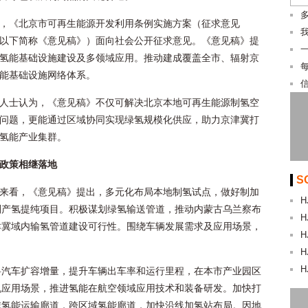
，《北京市可再生能源开发利用条例实施方案（征求意见
以下简称《意见稿》）面向社会公开征求意见。《意见稿》提
氢能基础设施建设及多领域应用。推动建成覆盖全市、辐射京
能基础设施网络体系。
人士认为，《意见稿》不仅可解决北京本地可再生能源制氢空
问题，更能通过区域协同实现绿氢规模化供应，助力京津冀打
氢能产业集群。
政策相继落地
S
来看，《意见稿》提出，多元化布局本地制氢试点，做好制加
H
副产氢提纯项目。积极谋划绿氢输送管道，推动内蒙古乌兰察布
H
津冀域内输氢管道建设可行性。围绕车辆发展需求及应用场景，
H
H
H
料汽车扩容增量，提升车辆出车率和运行里程，在本市产业园区
机应用场景，推进氢能在航空领域应用技术和装备研发。加快打
域氢能运输廊道，跨区域氢能廊道，加快沿线加氢站布局。因地