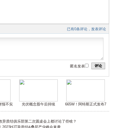
已有0条评论，发表评论
评论
匿名发表
嫌财报不实
光伏概念股午后持续
665W！阿特斯正式发布7
高效异质结俱乐部第二次圆桌会上都讨论了些啥？
2023HJT异质结&叠层产业峰会来袭