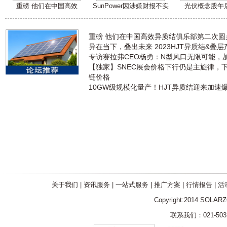
重磅 他们在中国高效
SunPower因涉嫌财报不实
光伏概念股午
重磅 他们在中国高效异质结俱乐部第二次
异在当下，叠出未来 2023HJT异质结&叠
专访赛拉弗CEO杨勇：N型风口无限可能，
【独家】SNEC展会价格下行仍是主旋律，
链价格
10GW级规模化量产！HJT异质结迎来加速
关于我们
|
资讯服务
|
一站式服务
|
推广方案
|
行情报告
|
活
Copyright:2014 SOLAR
联系我们：021-5031