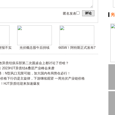
评论
匿名发表
光
嫌财报不实
光伏概念股午后持续
665W！阿特斯正式发布7
高效异质结俱乐部第二次圆桌会上都讨论了些啥？
2023HJT异质结&叠层产业峰会来袭
勇：N型风口无限可能，加大国内布局势在必行！
会价格下行仍是主旋律，下游继续观望 一周光伏产业链价格
产！HJT异质结迎来加速爆发