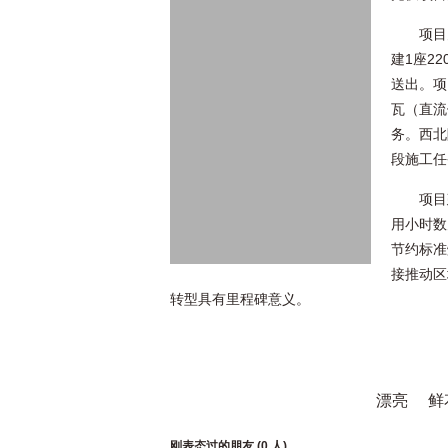
项目
建1座2
送出。项
瓦（直流
务。西北
段施工任
项目
用小时数
节约标准
接推动区
转型具有里程碑意义。
漂亮
鲜
刚表态过的朋友 (
0 人
)