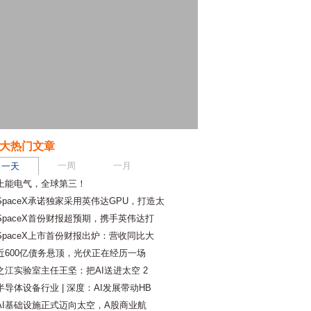
大热门文章
一周
一月
一天
上能电气，全球第三！
SpaceX承诺独家采用英伟达GPU，打造太
SpaceX首份财报超预期，携手英伟达打
SpaceX上市首份财报出炉：营收同比大
近600亿债务悬顶，光伏正在经历一场
之江实验室主任王坚：把AI送进太空 2
半导体设备行业 | 深度：AI发展带动HB
AI基础设施正式迈向太空，A股商业航