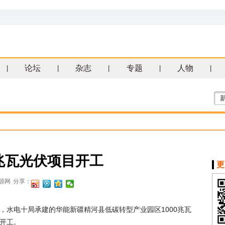
论坛
杂志
专题
人物
|
|
|
|
|
0兆瓦光伏项目开工
更
源网
分享：
，水电十局承建的华能新疆精河县低碳转型产业园区1000兆瓦
开工。