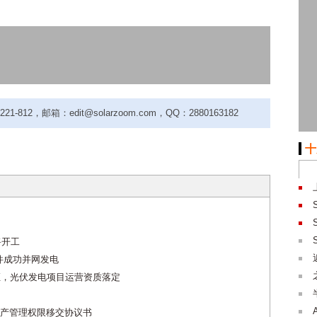
-812，邮箱：edit@solarzoom.com，QQ：2880163182
十
将开工
件成功并网发电
证，光伏发电项目运营资质落定
产管理权限移交协议书