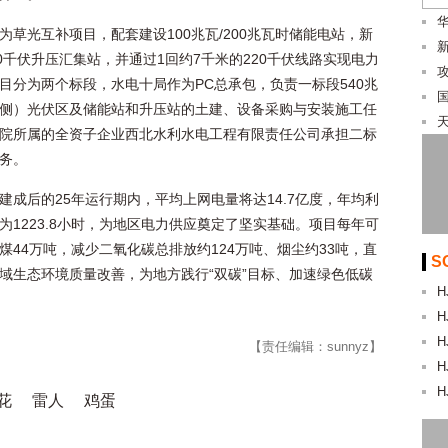
为草光互补项目，配套建设100兆瓦/200兆瓦时储能电站，新
20千伏升压汇集站，并通过1回约7千米的220千伏线路实现电力
目分为两个标段，水电十局作为PC总承包，负责一标段540兆
侧）光伏区及储能站和升压站的土建、设备采购与安装施工任
院所属的全资子企业西北水利水电工程有限责任公司承担二标
务。
建成后的25年运行期内，平均上网电量将达14.7亿度，年均利
为1223.8小时，为地区电力供应奠定了坚实基础。项目每年可
煤44万吨，减少二氧化碳总排放约124万吨、烟尘约33吨，直
S
域生态环境质量改善，为地方践行“双碳”目标、加速绿色低碳
H
H
H
【责任编辑：sunnyz】
H
H
花
雷人
鸡蛋