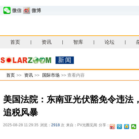
微信
微博
首页
资讯
智库
论坛
|
|
|
|
新闻
首页
>>
资讯
>>
国际市场
>>
查看内容
美国法院：东南亚光伏豁免令违法，
追税风暴
2025-08-28 11:29:35
浏览：
2918
次
来自：PV光圈见闻
分享：