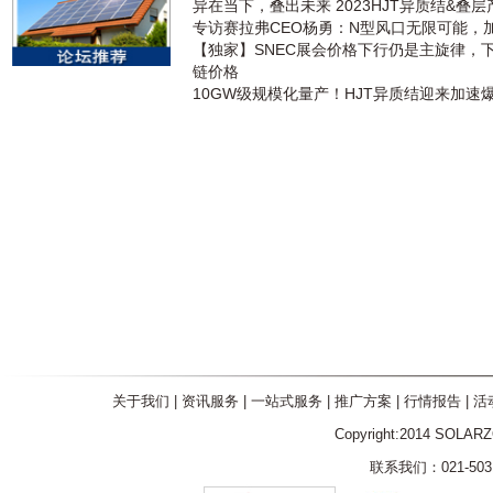
异在当下，叠出未来 2023HJT异质结&叠
专访赛拉弗CEO杨勇：N型风口无限可能，
【独家】SNEC展会价格下行仍是主旋律，
链价格
10GW级规模化量产！HJT异质结迎来加速
关于我们
|
资讯服务
|
一站式服务
|
推广方案
|
行情报告
|
活
Copyright:2014 SOLAR
联系我们：021-5031