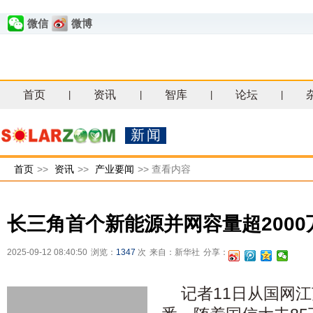
微信
微博
首页
资讯
智库
论坛
|
|
|
|
新闻
首页
>>
资讯
>>
产业要闻
>>
查看内容
长三角首个新能源并网容量超200
2025-09-12 08:40:50
浏览：
1347
次
来自：新华社
分享：
记者11日从国网