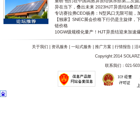
重磅 他们在中国高效异质结俱乐部第二次
异在当下，叠出未来 2023HJT异质结&叠
专访赛拉弗CEO杨勇：N型风口无限可能，
【独家】SNEC展会价格下行仍是主旋律，
链价格
10GW级规模化量产！HJT异质结迎来加速
关于我们
|
资讯服务
|
一站式服务
|
推广方案
|
行情报告
|
活
Copyright:2014 SOLAR
联系我们：021-5031