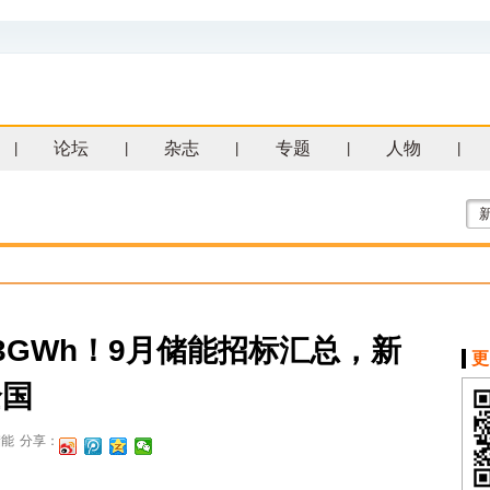
论坛
杂志
专题
人物
|
|
|
|
|
5.43GWh！9月储能招标汇总，新
更
全国
储能
分享：