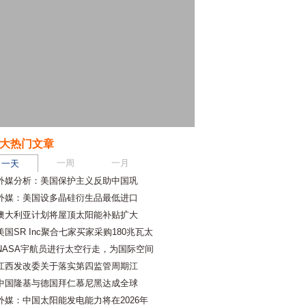
大热门文章
一周
一月
一天
外媒分析：美国保护主义反助中国巩
外媒：美国设多晶硅衍生品最低进口
澳大利亚计划将屋顶太阳能补贴扩大
美国SR Inc聚合七家买家采购180兆瓦太
NASA宇航员进行太空行走，为国际空间
江西发改委关于落实第四监管周期江
中国隆基与德国拜仁慕尼黑达成全球
外媒：中国太阳能发电能力将在2026年