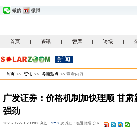
微信
微博
首页
资讯
智库
论坛
|
|
|
|
新闻
首页
>>
资讯
>>
券商观点
>>
查看内容
广发证券：价格机制加快理顺 甘肃
强劲
2025-10-29 16:03:03
浏览：
4253
次
来自：智通财经
分享：