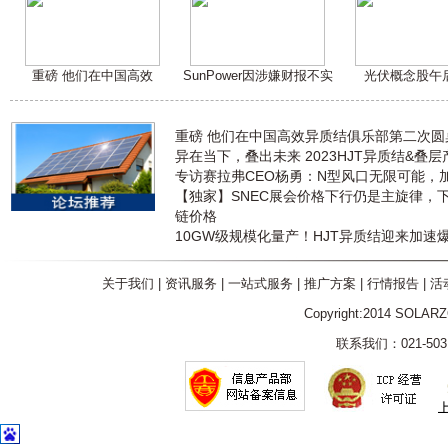
重磅 他们在中国高效
SunPower因涉嫌财报不实
光伏概念股午
重磅 他们在中国高效异质结俱乐部第二次
异在当下，叠出未来 2023HJT异质结&叠
专访赛拉弗CEO杨勇：N型风口无限可能，
【独家】SNEC展会价格下行仍是主旋律，
链价格
10GW级规模化量产！HJT异质结迎来加速
关于我们
|
资讯服务
|
一站式服务
|
推广方案
|
行情报告
|
活
Copyright:2014 SOLAR
联系我们：021-5031