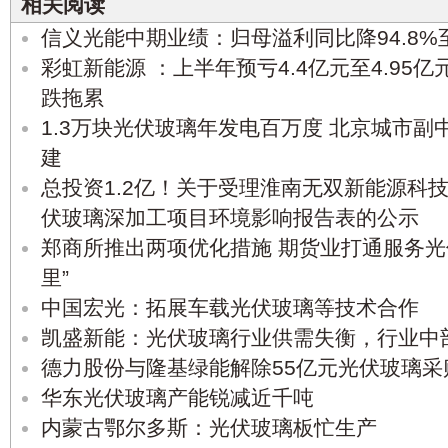
相关阅读
信义光能中期业绩：归母溢利同比降94.8%至
彩虹新能源 ：上半年预亏4.4亿元至4.95
跌拖累
1.3万块光伏玻璃年发电百万度 北京城市
建
总投资1.2亿！关于受理淮南无双新能源科
伏玻璃深加工项目环境影响报告表的公示
郑商所推出两项优化措施 期货业打通服务光
里”
中国宏光：拓展车载光伏玻璃等技术合作
凯盛新能：光伏玻璃行业供需失衡，行业中
德力股份与隆基绿能解除55亿元光伏玻璃采
华东光伏玻璃产能锐减近千吨
内蒙古鄂尔多斯：光伏玻璃板忙生产