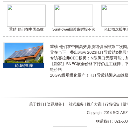
重磅 他们在中国高效
SunPower因涉嫌财报不实
光伏概念股午
重磅 他们在中国高效异质结俱乐部第二次
异在当下，叠出未来 2023HJT异质结&叠
专访赛拉弗CEO杨勇：N型风口无限可能，
【独家】SNEC展会价格下行仍是主旋律，
链价格
10GW级规模化量产！HJT异质结迎来加速
关于我们
|
资讯服务
|
一站式服务
|
推广方案
|
行情报告
|
活
Copyright:2014 SOLAR
联系我们：021-5031