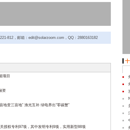
-812，邮箱：edit@solarzoom.com，QQ：2880163182
十
阳能项目
伏融资
亩地变三亩地” 渔光互补 绿电养出“零碳蟹”
授权专利97项，其中发明专利9项，实用新型88项