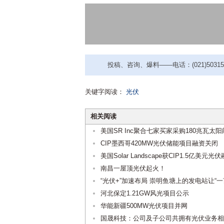
投稿、咨询、爆料——电话：(021)50315221
关键字阅读：
光伏
相关阅读
美国SR Inc聚合七家买家采购180兆瓦太
CIP墨西哥420MW光伏储能项目融资关闭
美国Solar Landscape获CIP1.5亿美元光
南昌一屋顶光伏起火！
“光伏+”加速布局 崇明鱼塘上的发电站让“一
河北保定1.21GW风光项目公示
华能新疆500MW光伏项目并网
国晟科技：公司及子公司共拥有光伏业务相关