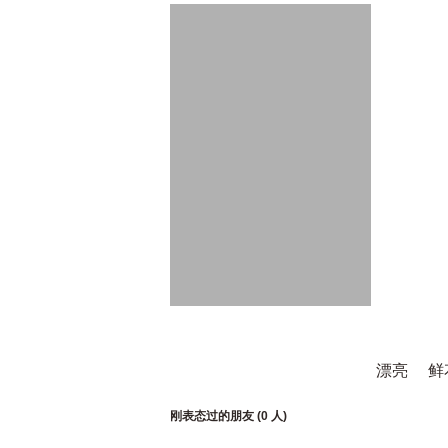
漂亮
鲜
刚表态过的朋友 (
0 人
)