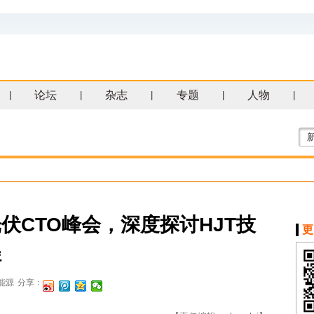
论坛
杂志
专题
人物
|
|
|
|
|
伏CTO峰会，深度探讨HJT技
更
径
能源
分享：