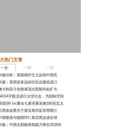
大热门文章
一周
一月
一天
外媒分析：美国保护主义反助中国巩
外媒：美国设多晶硅衍生品最低进口
澳大利亚计划将屋顶太阳能补贴扩大
NASA宇航员进行太空行走，为国际空间
美国SR Inc聚合七家买家采购180兆瓦太
江西发改委关于落实第四监管周期江
中国隆基与德国拜仁慕尼黑达成全球
外媒：中国太阳能发电能力将在2026年