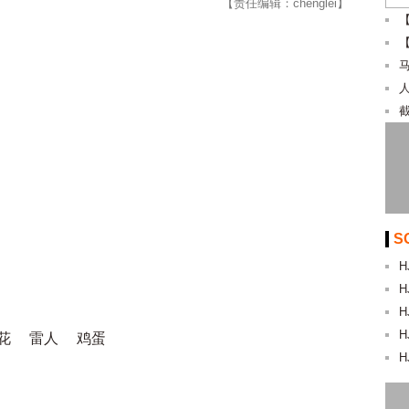
【责任编辑：chenglei】
截
S
H
H
H
H
花
雷人
鸡蛋
H