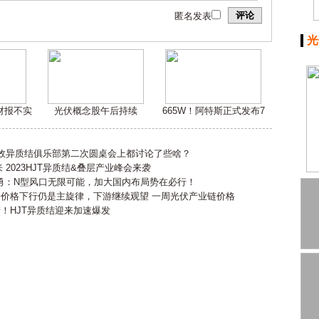
评论
匿名发表
光
嫌财报不实
光伏概念股午后持续
665W！阿特斯正式发布7
高效异质结俱乐部第二次圆桌会上都讨论了些啥？
2023HJT异质结&叠层产业峰会来袭
勇：N型风口无限可能，加大国内布局势在必行！
会价格下行仍是主旋律，下游继续观望 一周光伏产业链价格
产！HJT异质结迎来加速爆发