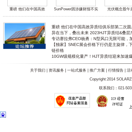
重磅 他们在中国高效
SunPower因涉嫌财报不实
光伏概念股午
重磅 他们在中国高效异质结俱乐部第二次
异在当下，叠出未来 2023HJT异质结&叠
专访赛拉弗CEO杨勇：N型风口无限可能，
【独家】SNEC展会价格下行仍是主旋律，
链价格
10GW级规模化量产！HJT异质结迎来加速
关于我们
|
资讯服务
|
一站式服务
|
推广方案
|
行情报告
|
活
Copyright:2014 SOLAR
联系我们：021-5031