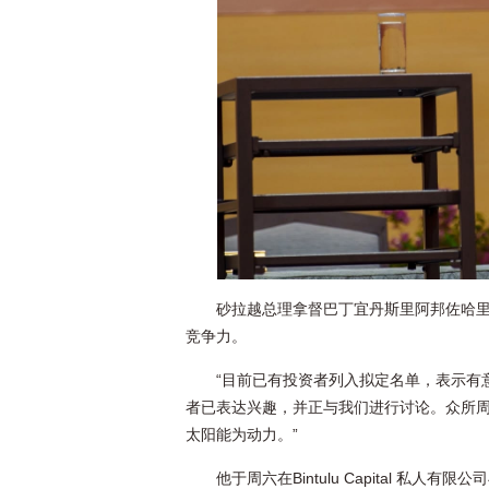
砂拉越总理拿督巴丁宜丹斯里阿邦佐哈
竞争力。
“目前已有投资者列入拟定名单，表示有
者已表达兴趣，并正与我们进行讨论。众所周
太阳能为动力。”
他于周六在Bintulu Capital 私人有限公