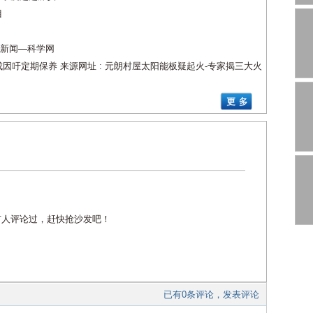
目
新闻—科学网
因吁定期保养 来源网址 : 元朗村屋太阳能板疑起火-专家揭三大火
有人评论过，赶快抢沙发吧！
已有0条评论，发表评论