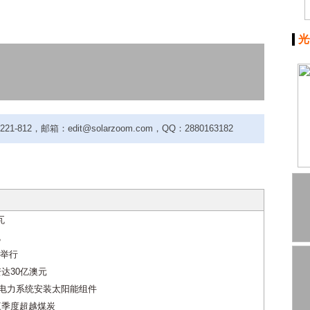
光
-812，邮箱：edit@solarzoom.com，QQ：2880163182
瓦
瓦
举行
达30亿澳元
站电力系统安装太阳能组件
三季度超越煤炭