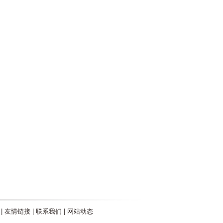
|
友情链接
|
联系我们
|
网站动态