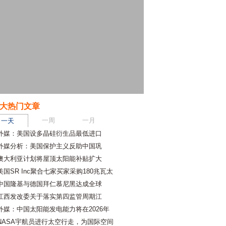
大热门文章
一周
一月
一天
外媒：美国设多晶硅衍生品最低进口
外媒分析：美国保护主义反助中国巩
澳大利亚计划将屋顶太阳能补贴扩大
美国SR Inc聚合七家买家采购180兆瓦太
中国隆基与德国拜仁慕尼黑达成全球
江西发改委关于落实第四监管周期江
外媒：中国太阳能发电能力将在2026年
NASA宇航员进行太空行走，为国际空间