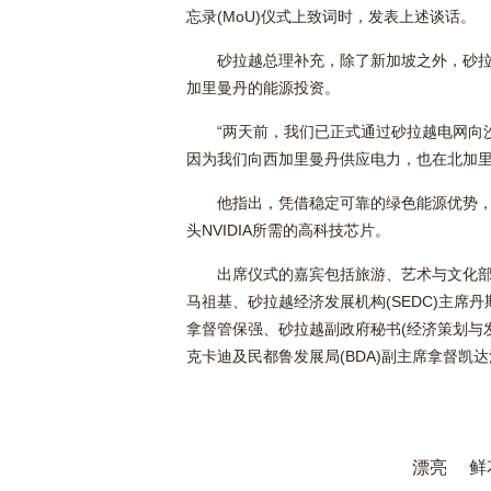
忘录(MoU)仪式上致词时，发表上述谈话。
砂拉越总理补充，除了新加坡之外，砂
加里曼丹的能源投资。
“两天前，我们已正式通过砂拉越电网向沙巴
因为我们向西加里曼丹供应电力，也在北加里
他指出，凭借稳定可靠的绿色能源优势
头NVIDIA所需的高科技芯片。
出席仪式的嘉宾包括旅游、艺术与文化
马祖基、砂拉越经济发展机构(SEDC)主
拿督管保强、砂拉越副政府秘书(经济策划与
克卡迪及民都鲁发展局(BDA)副主席拿督凯
漂亮
鲜