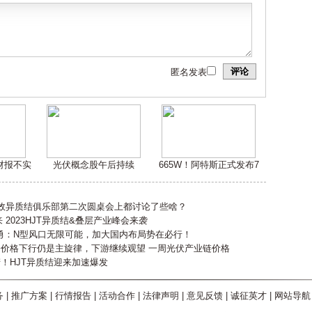
评论
匿名发表
嫌财报不实
光伏概念股午后持续
665W！阿特斯正式发布7
高效异质结俱乐部第二次圆桌会上都讨论了些啥？
2023HJT异质结&叠层产业峰会来袭
勇：N型风口无限可能，加大国内布局势在必行！
会价格下行仍是主旋律，下游继续观望 一周光伏产业链价格
产！HJT异质结迎来加速爆发
务
|
推广方案
|
行情报告
|
活动合作
|
法律声明
|
意见反馈
|
诚征英才
|
网站导航