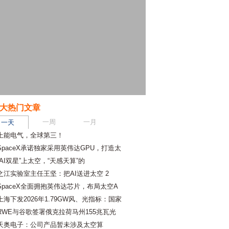
大热门文章
一周
一月
一天
上能电气，全球第三！
SpaceX承诺独家采用英伟达GPU，打造太
“AI双星”上太空，“天感天算”的
之江实验室主任王坚：把AI送进太空 2
SpaceX全面拥抱英伟达芯片，布局太空A
上海下发2026年1.79GW风、光指标：国家
RWE与谷歌签署俄克拉荷马州155兆瓦光
天奥电子：公司产品暂未涉及太空算