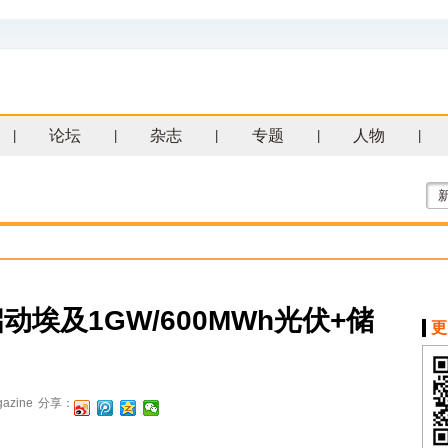
论坛
杂志
专题
人物
|
|
|
|
|
启动埃及1GW/600MWh光伏+储
更
azine
分享：