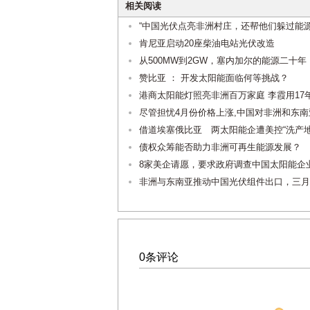
相关阅读
“中国光伏点亮非洲村庄，还帮他们躲过能源
肯尼亚启动20座柴油电站光伏改造
从500MW到2GW，塞内加尔的能源二十年
赞比亚 ： 开发太阳能面临何等挑战？
港商太阳能灯照亮非洲百万家庭 李霞用1
尽管担忧4月份价格上涨,中国对非洲和东
借道埃塞俄比亚 两太阳能企遭美控“洗产地
债权众筹能否助力非洲可再生能源发展？
8家美企请愿，要求政府调查中国太阳能企
非洲与东南亚推动中国光伏组件出口，三月
0条评论