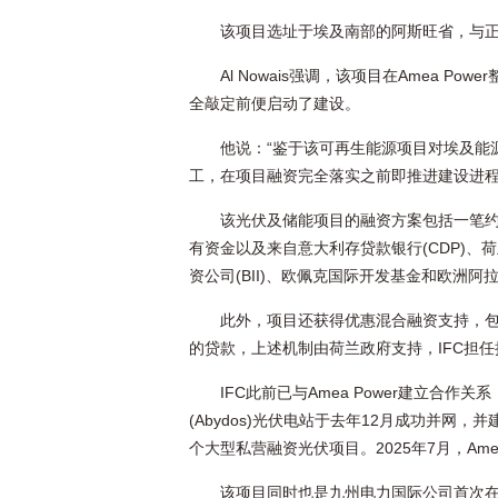
该项目选址于埃及南部的阿斯旺省，与正在
Al Nowais强调，该项目在Amea 
全敲定前便启动了建设。
他说：“鉴于该可再生能源项目对埃及能
工，在项目融资完全落实之前即推进建设进程
该光伏及储能项目的融资方案包括一笔约5
有资金以及来自意大利存贷款银行(CDP)、荷
资公司(BII)、欧佩克国际开发基金和欧洲阿拉
此外，项目还获得优惠混合融资支持，包
的贷款，上述机制由荷兰政府支持，IFC担
IFC此前已与Amea Power建立合
(Abydos)光伏电站于去年12月成功并
个大型私营融资光伏项目。2025年7月，Ame
该项目同时也是九州电力国际公司首次