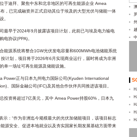
位于迪拜、聚焦中东和北非地区的可再生能源企业 Amea
r 宣布，已完成融资并正式启动其位于埃及的大型光伏与储能一体
设。
司最早于2024年9月披露该项目计划，此前已与埃及电力输电
购电协议(PPA)。
合能源系统将整合1GW光伏发电容量和600MWh电池储能系统
S)。按计划，项目将于2026年6月实现商业运行，届时将成为非洲
的单一场址可再生能源及储能设施。
a Power正与日本九州电力国际公司(Kyuden International
S
ration)、国际金融公司(IFC)及其他合作伙伴共同推进该项目。
H
H
总投资将超过7亿美元，其中 Amea Power持股60%，日本九
H
H
l Nowais 表示：“作为非洲迄今规模最大的光伏加储能项目，该项目标志
H
升能源安全、促进本地就业以及夯实国家长期发展基础方面带来