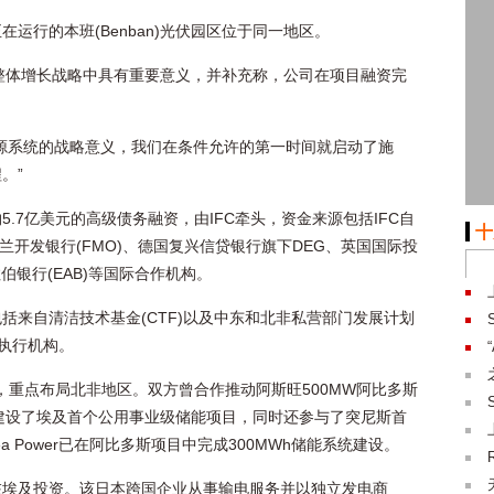
运行的本班(Benban)光伏园区位于同一地区。
Power整体增长战略中具有重要意义，并补充称，公司在项目融资完
源系统的战略意义，我们在条件允许的第一时间就启动了施
。”
.7亿美元的高级债务融资，由IFC牵头，资金来源包括IFC自
十
兰开发银行(FMO)、德国复兴信贷银行旗下DEG、英国国际投
伯银行(EAB)等国际合作机构。
括来自清洁技术基金(CTF)以及中东和北非私营部门发展计划
任执行机构。
作关系，重点布局北非地区。双方曾合作推动阿斯旺500MW阿比多斯
网，并建设了埃及首个公用事业级储能项目，同时还参与了突尼斯首
a Power已在阿比多斯项目中完成300MWh储能系统建设。
在埃及投资。该日本跨国企业从事输电服务并以独立发电商