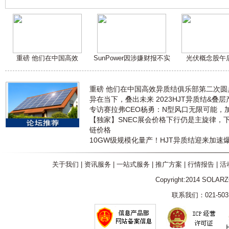
重磅 他们在中国高效
SunPower因涉嫌财报不实
光伏概念股午
重磅 他们在中国高效异质结俱乐部第二次
异在当下，叠出未来 2023HJT异质结&叠
专访赛拉弗CEO杨勇：N型风口无限可能，
【独家】SNEC展会价格下行仍是主旋律，
链价格
10GW级规模化量产！HJT异质结迎来加速
关于我们
|
资讯服务
|
一站式服务
|
推广方案
|
行情报告
|
活
Copyright:2014 SOLAR
联系我们：021-5031