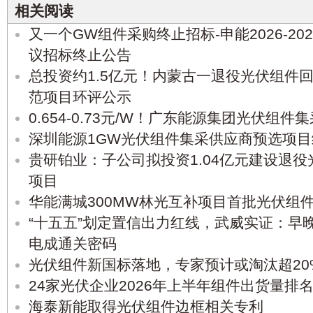
相关阅读
又一个GW组件采购终止招标-申能2026-2
议招标终止公告
总投资约1.5亿元！内蒙古一退役光伏组件回
范项目环评公示
0.654-0.73元/W！广东能源集团光伏组
深圳能源1GW光伏组件集采供应商预选项
贵研铂业：子公司拟投资1.04亿元建设退
项目
华能满城300MW林光互补项目首批光伏组
“十五五”划定置信出力红线，武威实证：早
电成通关密码
光伏组件新国标落地，专家预计或淘汰超20
24家光伏企业2026年上半年组件出货量排
海泰新能取得光伏组件边框相关专利