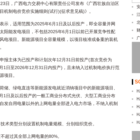
月23日，广西电力交易中心有限责任公司发布《广西壮族自治区
目机制电价竞价实施细则(试行)(征求意见稿)》。
表示，适用范围为2025年6月1日及以后投产，即全容量并网
太阳能发电项目，不包括2025年6月1日以前已开展竞争性配
风电项目。新能源项目全容量规模，以项目核准或备案的装机
。
申报主体为已投产和计划次年12月31日前投产(首次竞价为
年6月1日至2026年12月31日内投产)，且未纳入过机制电价执行范
源项目。
S
荷储、绿电直连等新能源发电就近消纳项目中的新能源项目、
H
年6月1日及以后投产的一般工商业分布式光伏、大型工商业分布
H
自发自用电量以外的上网电量全部进入电力市场，不纳入机制
H
H
H
等技术类型分别设置机制电量规模、分别组织竞价。
不超过其全部上网电量的80%。