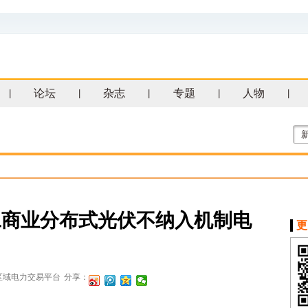
论坛
杂志
专题
人物
|
|
|
|
|
工商业分布式光伏不纳入机制电
更
区域电力交易平台
分享：