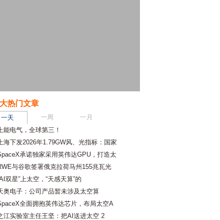
大热门文章
一周
一月
一天
上能电气，全球第三！
上海下发2026年1.79GW风、光指标：国家
SpaceX承诺独家采用英伟达GPU，打造太
RWE与谷歌签署俄克拉荷马州155兆瓦光
“AI双星”上太空，“天感天算”的
天奥电子：公司产品暂未涉及太空算
SpaceX全面拥抱英伟达芯片，布局太空A
之江实验室主任王坚：把AI送进太空 2