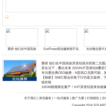
重磅 他们在中国高效
SunPower因涉嫌财报不实
光伏概念股午
重磅 他们在中国高效异质结俱乐部第二次
异在当下，叠出未来 2023HJT异质结&叠
专访赛拉弗CEO杨勇：N型风口无限可能，
【独家】SNEC展会价格下行仍是主旋律，
链价格
10GW级规模化量产！HJT异质结迎来加速
关于我们
|
资讯服务
|
一站式服务
|
推广方案
|
行情报告
|
活
Copyright:2014 SOLAR