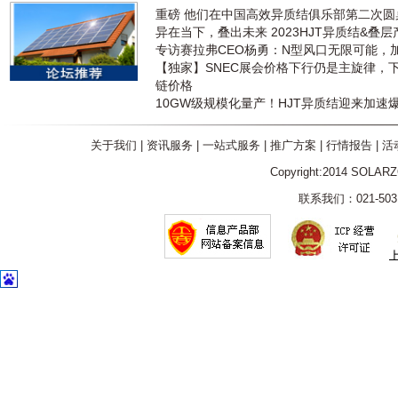
重磅 他们在中国高效异质结俱乐部第二次
异在当下，叠出未来 2023HJT异质结&叠
专访赛拉弗CEO杨勇：N型风口无限可能，
【独家】SNEC展会价格下行仍是主旋律，
链价格
10GW级规模化量产！HJT异质结迎来加速
关于我们
|
资讯服务
|
一站式服务
|
推广方案
|
行情报告
|
活
Copyright:2014 SOLAR
联系我们：021-5031