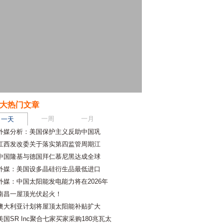
大热门文章
一周
一月
一天
外媒分析：美国保护主义反助中国巩
江西发改委关于落实第四监管周期江
中国隆基与德国拜仁慕尼黑达成全球
外媒：美国设多晶硅衍生品最低进口
外媒：中国太阳能发电能力将在2026年
南昌一屋顶光伏起火！
澳大利亚计划将屋顶太阳能补贴扩大
美国SR Inc聚合七家买家采购180兆瓦太