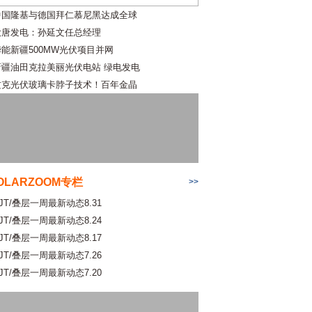
中国隆基与德国拜仁慕尼黑达成全球
大唐发电：孙延文任总经理
华能新疆500MW光伏项目并网
新疆油田克拉美丽光伏电站 绿电发电
攻克光伏玻璃卡脖子技术！百年金晶
OLARZOOM专栏
>>
JT/叠层一周最新动态8.31
JT/叠层一周最新动态8.24
JT/叠层一周最新动态8.17
JT/叠层一周最新动态7.26
JT/叠层一周最新动态7.20