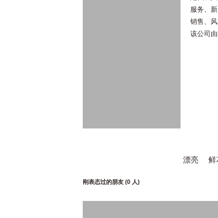
服务、新
销售、风
该公司由
漂亮
鲜
刚表态过的朋友 (
0 人
)