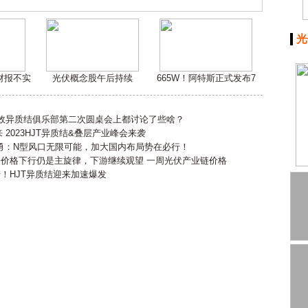
光
嫌财报不实
光伏概念股午后持续
665W！阿特斯正式发布7
高效异质结俱乐部第二次圆桌会上都讨论了些啥？
2023HJT异质结&叠层产业峰会来袭
勇：N型风口无限可能，加大国内布局势在必行！
会价格下行仍是主旋律，下游继续观望 一周光伏产业链价格
产！HJT异质结迎来加速爆发