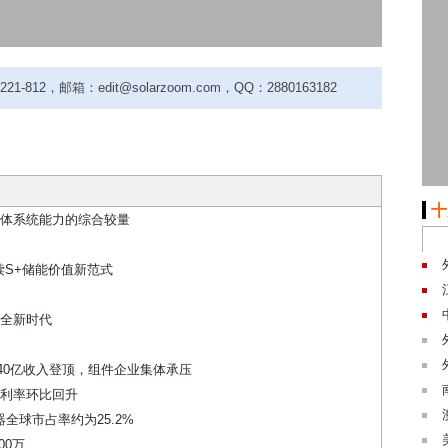
-812，邮箱：edit@solarzoom.com，QQ：2880163182
十
体系统能力的综合较量
解读S+储能价值新范式
开启全新时代
540亿收入登顶，组件企业集体承压
毛利率环比回升
全球市占率约为25.2%
00万